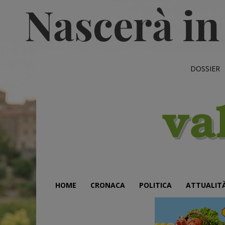
DOSSIER
HOME
CRONACA
POLITICA
ATTUALIT