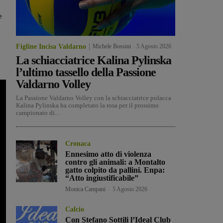
e
Figline Incisa Valdarno
Michele Bossini
-
5 Agosto 2026
La schiacciatrice Kalina Pylinska
l’ultimo tassello della Passione
Valdarno Volley
La Passione Valdarno Volley con la schiacciatrice polacca
Kalina Pylinska ha completato la rosa per il prossimo
campionato di...
Cronaca
Ennesimo atto di violenza
contro gli animali: a Montalto
gatto colpito da pallini. Enpa:
“Atto ingiustificabile”
Monica Campani
-
5 Agosto 2026
Calcio
Con Stefano Sottili l’Ideal Club