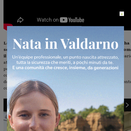
×
La preside dell’istituto, professoressa Chiara Casucci, ha
sottolineato l’importanza di metodologie didattiche com
il dibattito per superare la didattica frontale.
“È necessari
attuare una metodologia come quella del dibattito, che
permette agli studenti di misurarsi direttamente con
competenze trasversali a tutte le discipline, invitandoli a
documentarsi sulle tematiche prima di sostenere un confront
con qualcun altro”, ha affermato.
1
di 16