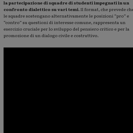
la partecipazione di squadre di studenti impegnati in un
confronto dialettico su vari temi.
Il format, che prevede ch
le squadre sostengano alternativamente le posizioni “pro” e
“contro” su questioni di interesse comune, rappresenta un
esercizio cruciale per lo sviluppo del pensiero critico e per la
promozione di un dialogo civile e costruttivo.