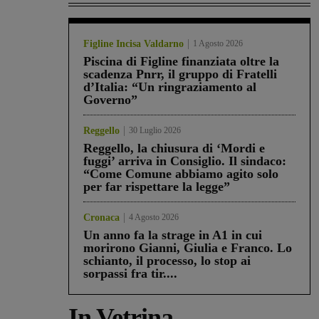
Figline Incisa Valdarno
1 Agosto 2026
Piscina di Figline finanziata oltre la
scadenza Pnrr, il gruppo di Fratelli
d’Italia: “Un ringraziamento al
Governo”
Reggello
30 Luglio 2026
Reggello, la chiusura di ‘Mordi e
fuggi’ arriva in Consiglio. Il sindaco:
“Come Comune abbiamo agito solo
per far rispettare la legge”
Cronaca
4 Agosto 2026
Un anno fa la strage in A1 in cui
morirono Gianni, Giulia e Franco. Lo
schianto, il processo, lo stop ai
sorpassi fra tir....
In Vetrina