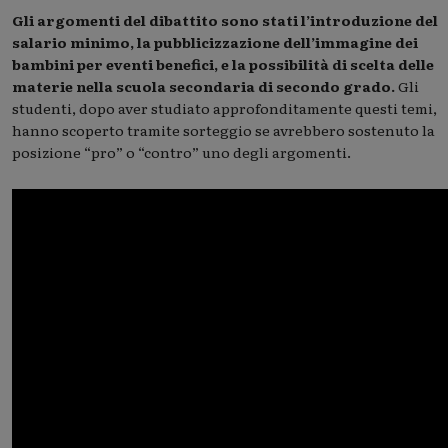
Gli argomenti del dibattito sono stati l’introduzione del
salario minimo, la pubblicizzazione dell’immagine dei
bambini per eventi benefici, e la possibilità di scelta delle
materie nella scuola secondaria di secondo grado.
Gli
studenti, dopo aver studiato approfonditamente questi temi,
hanno scoperto tramite sorteggio se avrebbero sostenuto la
posizione “pro” o “contro” uno degli argomenti.