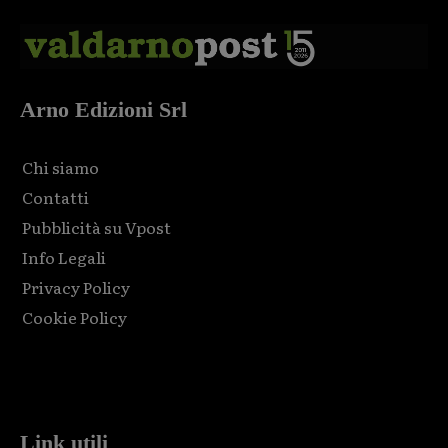
Arno Edizioni Srl
Chi siamo
Contatti
Pubblicità su Vpost
Info Legali
Privacy Policy
Cookie Policy
Html code here! Replace this with any non empty raw html
code and that's it.
Link utili