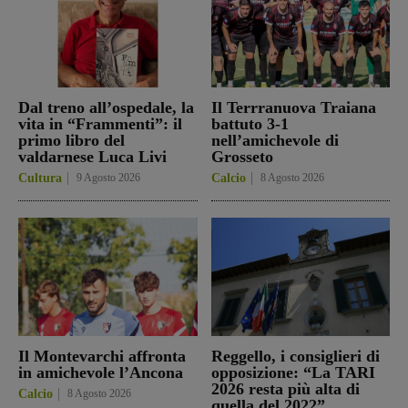
Dal treno all’ospedale, la
Il Terrranuova Traiana
vita in “Frammenti”: il
battuto 3-1
primo libro del
nell’amichevole di
valdarnese Luca Livi
Grosseto
Cultura
9 Agosto 2026
Calcio
8 Agosto 2026
Il Montevarchi affronta
Reggello, i consiglieri di
in amichevole l’Ancona
opposizione: “La TARI
2026 resta più alta di
Calcio
8 Agosto 2026
quella del 2022”