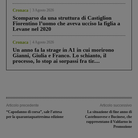
Cronaca
3 Agosto 2026
Scomparso da una struttura di Castiglion
Fiorentino l’uomo che aveva ucciso la figlia a
Levane nel 2020
Cronaca
4 Agosto 2026
Un anno fa la strage in A1 in cui morirono
Gianni, Giulia e Franco. Lo schianto, il
processo, lo stop ai sorpassi fra tir....
Articolo precedente
Articolo successivo
“Capodanno di corsa”, sale l’attesa
La situazione di fine anno di
per la quarantaquattresima edizione
Castelnuovese e Bucinese, che
rappresentano il Valdarno in
Promozione