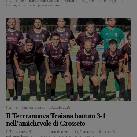
Il valdarnese, nato a San Giovanni Valdarno e oggi residente a Figline e
Incisa, racconta la genesi del suo...
Calcio
Michele Bossini
-
8 Agosto 2026
Il Terrranuova Traiana battuto 3-1
nell’amichevole di Grosseto
Il Terranuova Traiana, pur non demeritando, è stata sconfitto per 3-1
nell'amichevole in casa del Grosseto, squadra di serie...