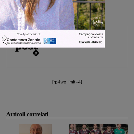
Michele Bossini
[rp4wp limit=4]
Articoli correlati