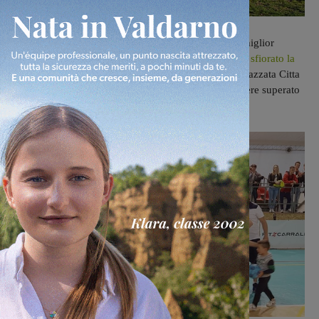
Non ha vinto il campionato,
ma ha ottenuto il suo miglior
risultato di sempre,
la Futsal Sangiovannese,
che ha
sfiorato la
promozione in serie A2
perdendo la finale con la corazzata Citta
di Massa, dopo essersi qualificata per i play-off e avere superato
in semifinale Cesena.