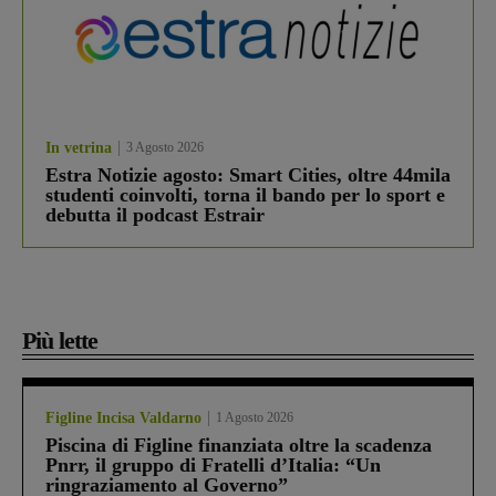
In vetrina
3 Agosto 2026
Estra Notizie agosto: Smart Cities, oltre 44mila
studenti coinvolti, torna il bando per lo sport e
debutta il podcast Estrair
Più lette
Figline Incisa Valdarno
1 Agosto 2026
Piscina di Figline finanziata oltre la scadenza
Pnrr, il gruppo di Fratelli d’Italia: “Un
ringraziamento al Governo”