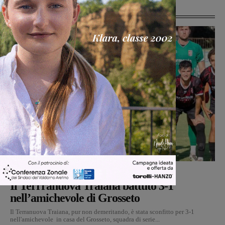
Ultime Notizie
Calcio
Michele Bossini
-
8 Agosto 2026
Il Terrranuova Traiana battuto 3-1
nell’amichevole di Grosseto
Il Terranuova Traiana, pur non demeritando, è stata sconfitto per 3-1
nell'amichevole in casa del Grosseto, squadra di serie...