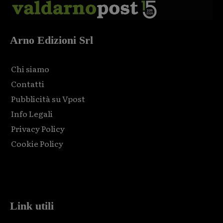
Arno Edizioni Srl
Chi siamo
Contatti
Pubblicità su Vpost
Info Legali
Privacy Policy
Cookie Policy
Html code here! Replace this with any non empty raw html
code and that's it.
Link utili