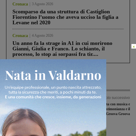
Cronaca
3 Agosto 2026
Scomparso da una struttura di Castiglion
Fiorentino l’uomo che aveva ucciso la figlia a
Levane nel 2020
Cronaca
4 Agosto 2026
Un anno fa la strage in A1 in cui morirono
×
Gianni, Giulia e Franco. Lo schianto, il
processo, lo stop ai sorpassi fra tir....
Articolo precedente
Articolo successivo
La Coop licenzia un delegato
L’Africa raccontata con musica e
sindacale. La Filcams Cgil:
percussioni: la testimonianza e il
“Atteggiamento indicibile.
progetto del gruppo Groova Groova
Paradossale che avvenga da parte di
una cooperativa”