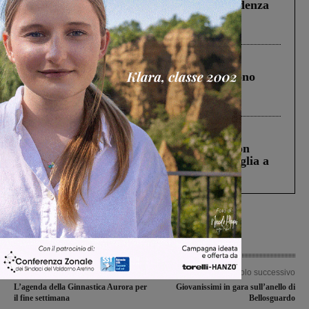
Piscina di Figline finanziata oltre la scadenza
Pnrr, il gruppo di Fratelli d’Italia: “Un
ringraziamento al Governo”
Cronaca
4 Agosto 2026
Un anno fa la strage in A1 in cui morirono
Gianni, Giulia e Franco. Lo schianto, il
processo, lo stop ai sorpassi fra tir....
Cronaca
3 Agosto 2026
Scomparso da una struttura di Castiglion
Fiorentino l’uomo che aveva ucciso la figlia a
Levane nel 2020
Articolo precedente
Articolo successivo
L’agenda della Ginnastica Aurora per
Giovanissimi in gara sull’anello di
il fine settimana
Bellosguardo