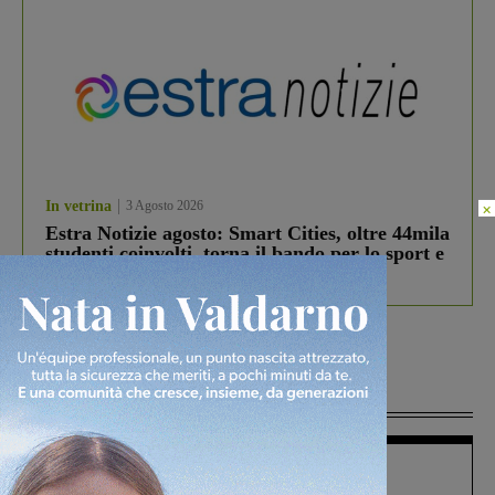
In vetrina
3 Agosto 2026
×
Estra Notizie agosto: Smart Cities, oltre 44mila
studenti coinvolti, torna il bando per lo sport e
debutta il podcast Estrair
Più lette
Figline Incisa Valdarno
1 Agosto 2026