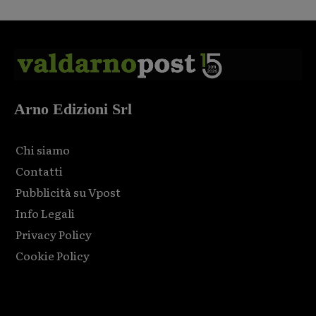
Arno Edizioni Srl
Chi siamo
Contatti
Pubblicità su Vpost
Info Legali
Privacy Policy
Cookie Policy
Html code here! Replace this with any non empty raw html
code and that's it.