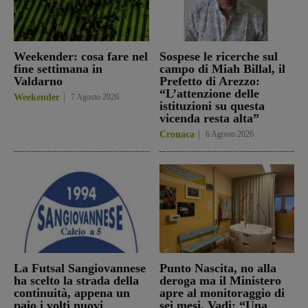
Weekender: cosa fare nel
Sospese le ricerche sul
fine settimana in
campo di Miah Billal, il
Valdarno
Prefetto di Arezzo:
“L’attenzione delle
Weekender
7 Agosto 2026
istituzioni su questa
vicenda resta alta”
Cronaca
6 Agosto 2026
La Futsal Sangiovannese
Punto Nascita, no alla
ha scelto la strada della
deroga ma il Ministero
continuità, appena un
apre al monitoraggio di
paio i volti nuovi
sei mesi. Vadi: “Una