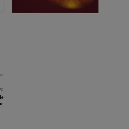
vo
le
ne