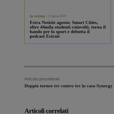
In vetrina
3 Agosto 2026
Estra Notizie agosto: Smart Cities,
oltre 44mila studenti coinvolti, torna il
bando per lo sport e debutta il
podcast Estrair
Articolo precedente
Doppio torneo tre contro tre in casa Synergy
Articoli correlati