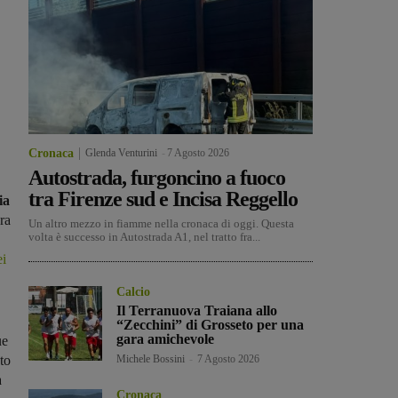
Cronaca
Glenda Venturini
-
7 Agosto 2026
Autostrada, furgoncino a fuoco
tra Firenze sud e Incisa Reggello
ia
ra
Un altro mezzo in fiamme nella cronaca di oggi. Questa
volta è successo in Autostrada A1, nel tratto fra...
ei
Calcio
Il Terranuova Traiana allo
“Zecchini” di Grosseto per una
gara amichevole
ue
to
Michele Bossini
-
7 Agosto 2026
a
Cronaca