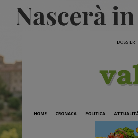
DOSSIER
HOME
CRONACA
POLITICA
ATTUALIT