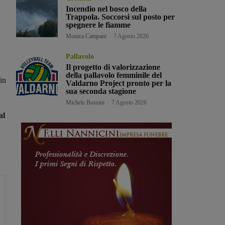
Incendio nel bosco della
Trappola. Soccorsi sul posto per
spegnere le fiamme
Monica Campani
-
7 Agosto 2026
Pallavolo
Il progetto di valorizzazione
della pallavolo femminile del
in
Valdarno Project pronto per la
sua seconda stagione
Michele Bossini
-
7 Agosto 2026
al