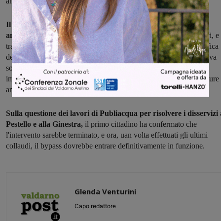
ampliare, lo considero anch'io troppo riduttivo".
Il secondo aspetto affrontato è quello relativo alla presenza di
amianto nei tubi dell'acquedotto.
"Ho formalizzato per vie brevi, e
tra poco lo farò anche ufficialmente per scritto, la richiesta di verifica
delle tubature in amianto: come anticipato dai tecnici, comunque, va
sottolineato che non ci sono rischi per la salute. Ad ogni modo è
importante conoscere la presenza in percentuale nella rete di tubature 
amianto, e dove sono localizzate".
Sulla questione dei lavori di Publiacqua per risolvere i disservizi 
Pestello e alla Ginestra,
il primo cittadino ha confermato che
l'intervento sarebbe terminato, e ora, uan volta effettuati gli ultimi
collaudi, il bypass dovrebbe entrare definitivamente in funzione.
Glenda Venturini
Capo redattore