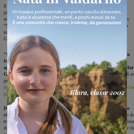
Il primo cittadino ha risposto così alla lettera aperta bipartisan sui
problemi del servizio idrico. “Troppo corta la scadenza del 31
settembre per i rimborsi”, ha aggiunto. E sulla presenza di amianto:
“Non ci sono rischi per la salute, ma ho comunque già chiesto una
mappatura precisa”. Sui lavori per il bypass del Pestello e della
Ginestra, si attendono invece i collaudi
"Sull'acqua condivido alcune delle preoccupazioni sollevate
da
Iraci, Magini, Botti e Camiciottoli". Così, con una parziale
apertura, si è espresso
il sindaco di Montevarchi, Francesco Mar
Grasso,
che è intervenuto durante il consiglio comunale di martedì se
proprio sul tema della gestione del servizio idrico,
sollecitato dalla
lettera aperta bipartisan indirizzatagli proprio dai quattro consiglieri n
giorni scorsi
.
Due i temi che hanno trovato l'appoggio nelle parole del primo
cittadino.
"Accolgo quella lettera – ha detto Grasso – perché sono d
temi che condivido. Il primo riguarda il termine del 30 settembre fissa
da Publiacqua per la restituzione della cauzione: credo che sarebbe d