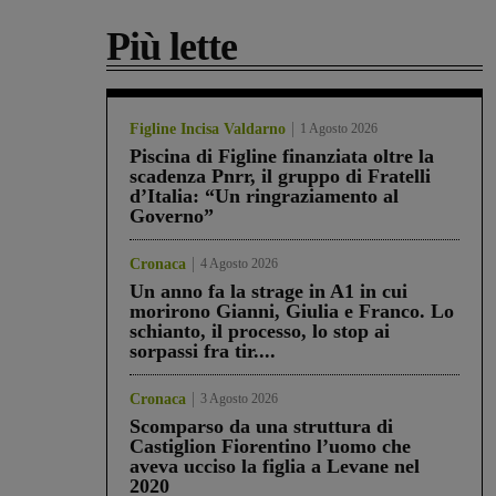
Più lette
Figline Incisa Valdarno
1 Agosto 2026
Piscina di Figline finanziata oltre la
scadenza Pnrr, il gruppo di Fratelli
d’Italia: “Un ringraziamento al
Governo”
Cronaca
4 Agosto 2026
Un anno fa la strage in A1 in cui
morirono Gianni, Giulia e Franco. Lo
schianto, il processo, lo stop ai
sorpassi fra tir....
Cronaca
3 Agosto 2026
Scomparso da una struttura di
Castiglion Fiorentino l’uomo che
aveva ucciso la figlia a Levane nel
2020