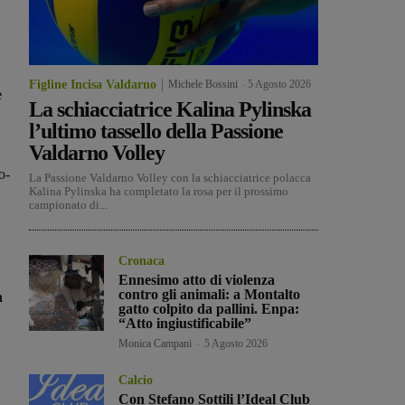
Figline Incisa Valdarno
Michele Bossini
-
5 Agosto 2026
e
La schiacciatrice Kalina Pylinska
l’ultimo tassello della Passione
Valdarno Volley
o-
La Passione Valdarno Volley con la schiacciatrice polacca
Kalina Pylinska ha completato la rosa per il prossimo
campionato di...
Cronaca
Ennesimo atto di violenza
contro gli animali: a Montalto
a
gatto colpito da pallini. Enpa:
“Atto ingiustificabile”
Monica Campani
-
5 Agosto 2026
Calcio
Con Stefano Sottili l’Ideal Club