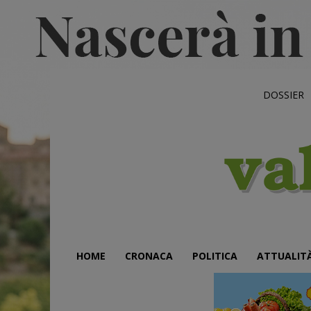
DOSSIER
HOME
CRONACA
POLITICA
ATTUALIT