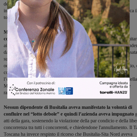
del 4,60% sul prezzo a Km a base di gara (pari a 1,60 euro) e
investimenti per circa 5 milioni di euro, che consentiranno in pratica i
totale rinnovo del parco mezzi.
Ma Busitalia, che non ha partecipato alla procedura di gara,
contestava la scelta della Città Metropolitana di Firenze
di limitar
ai soli volontari che ne avevano fatto richiesta, il numero dei dipenden
da trasferire al nuovo gestore aggiudicatario del servizio: scelta basat
sul fatto che la cosiddetta “clausola sociale” ovvero la tutela
occupazionale di tutti i dipendenti attualmente impiegati nel servizio, 
comunque garantita nel lotto unico regionale, il cui gestore avrà
l’obbligo di mantenere inalterati i livelli occupazionali. La scelta della
Metrocittà era stata condivisa dalla stessa Regione Toscana e dalle
rappresentanze sindacali dei lavoratori.
Nessun dipendente di Busitalia aveva manifestato la volontà di
confluire nel “lotto debole” e quindi l’azienda aveva impugnato
g
atti della gara, sostenendo la violazione della par condicio e della libe
concorrenza tra tutti i concorrenti, e chiedendone l'annullamento. Il T
Toscana ha invece respinto il ricorso che Busitalia-Sita Nord aveva