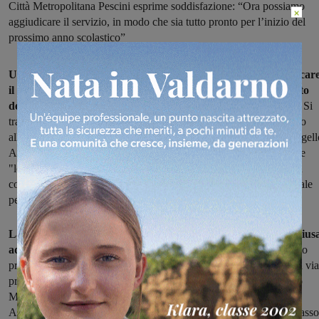
Città Metropolitana Pescini esprime soddisfazione: “Ora possiamo
×
aggiudicare il servizio, in modo che sia tutto pronto per l’inizio del
prossimo anno scolastico”
Una sentenza del Tar della Toscana sblocca l'iter per aggiudicar
il servizio di trasporto pubblico su gomma nel cosiddetto "lotto
debole",
che comprende anche i comuni del Valdarno fiorentino. Si
tratta di un bando di gara diverso rispetto a quello che sta portando
all'introduzione di un maxi-gestore unico in Toscana: le zone 'Mugell
Alto Mugello' e 'Valdarno-Valdisieve' sono state infatti considerate
"lotto debole" perché in area extraurbana e con una domanda non
consistente, e quindi quei servizi non sono finiti nel bando regionale
per il gestore unico.
La gara si era aperta quasi un anno fa,
a luglio 2016
, e si è chius
ad ottobre.
Andava in appalto un affidamento per sei anni al costo
previsto di circa 22 milioni di euro. Ebbene, è stato aggiudicato in via
provvisoria nel mese di febbraio al raggruppamento tra Consorzio
MAS+ (F.lli Alterini Snc, F.lli Magherini Snc e S.A.M. Snc) e
Autolinee Toscane Spa; un raggruppamento che ha offerto un ribasso