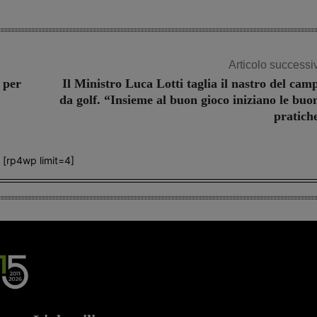
Articolo successi
 per
Il Ministro Luca Lotti taglia il nastro del cam
da golf. “Insieme al buon gioco iniziano le buo
pratich
[rp4wp limit=4]