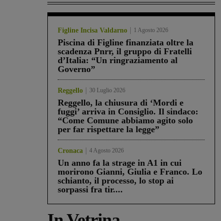
Figline Incisa Valdarno
1 Agosto 2026
Piscina di Figline finanziata oltre la
scadenza Pnrr, il gruppo di Fratelli
d’Italia: “Un ringraziamento al
Governo”
Reggello
30 Luglio 2026
Reggello, la chiusura di ‘Mordi e
fuggi’ arriva in Consiglio. Il sindaco:
“Come Comune abbiamo agito solo
per far rispettare la legge”
Cronaca
4 Agosto 2026
Un anno fa la strage in A1 in cui
morirono Gianni, Giulia e Franco. Lo
schianto, il processo, lo stop ai
sorpassi fra tir....
In Vetrina