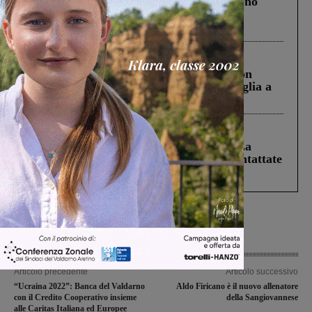
Un anno fa la strage in A1 in cui morirono
Gianni, Giulia e Franco. Lo schianto, il
processo, lo stop ai sorpassi fra tir....
Cronaca
3 Agosto 2026
Scomparso da una struttura di Castiglion
Fiorentino l’uomo che aveva ucciso la figlia a
Levane nel 2020
Cronaca
5 Agosto 2026
Continuano le ricerche di Miah Billal. La
Prefettura: “In caso di avvistamento contattate
il 112”
Articolo precedente
Articolo successivo
“Ucraina 2022”: Banca del Valdarno
Aldo Firicano è il nuovo allenatore
con il Credito Cooperativo insieme
della Sangiovannese
alle Caritas Italiana ed Europee