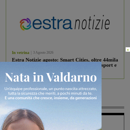
×
In vetrina
3 Agosto 2026
Estra Notizie agosto: Smart Cities, oltre 44mila
studenti coinvolti, torna il bando per lo sport e
debutta il podcast Estrair
Più lette
Cronaca
4 Agosto 2026