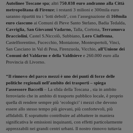
Autolinee Toscane spa
; altri
750.038 euro andranno alla Città
metropolitana di Firenze
; i restanti 3 milioni e 300mila euro
saranno ripartiti tra i ‘lotti deboli’, con l’assegnazione di
160mila
euro ciascuno
ai Comuni di Pieve Santo Stefano, Badia Tedalda,
Cavriglia, San Giovanni Vadarno,
Talla, Cortona,
Terranuova
Bracciolini
, Castel S.Niccolò, Subbiano,
Loro Ciuffenna
,
Castelfiorentino, Fucecchio, Montaione, Montespertoli, Vinci,
San Casciano in Val di Pesa, Firenzuola, Vicchio,
all’Unione dei
Comuni del Valdarno e della Valdisieve
e 260.000 euro alla
Provincia di Livorno.
“Il rinnovo del parco mezzi è uno dei punti di forze delle
politiche regionali nell’ambito dei trasporti – spiega
l’assessore Baccelli
– La sfida della Toscana , sia in ambito
ferroviario che in ambito di trasporto pubblico locale, è proprio
quella di rendere sempre più ‘ecologici’ i mezzi che devono
essere allo stesso tempo più giovani, più confortevoli, più
affidabili. E soprattutto contribuire ad abbattere in maniera
significativa le emissioni inquinanti, con effetti particolarmente
apprezzabili nei grandi centri urbani. Il nostro rinnovo tuttavia