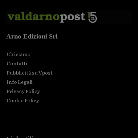
Arno Edizioni Srl
Chi siamo
Contatti
Pubblicità su Vpost
Info Legali
Privacy Policy
Cookie Policy
Html code here! Replace this with any non empty raw html
code and that's it.