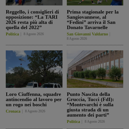
Reggello, i consiglieri di
Prima stagionale per la
opposizione: “La TARI
Sangiovannese, al
2026 resta più alta di
“Fedini” arriva il San
quella del 2022”
Donato Tavarnelle
Politica
8 Agosto 2026
San Giovanni Valdarno
8 Agosto 2026
Loro Ciuffenna, squadre
Punto Nascita della
antincendio al lavoro per
Gruccia, Tucci (FdI):
un rogo nei boschi
“Montevarchi è sulla
giusta strada di un
Cronaca
8 Agosto 2026
aumento dei parti”
Politica
8 Agosto 2026