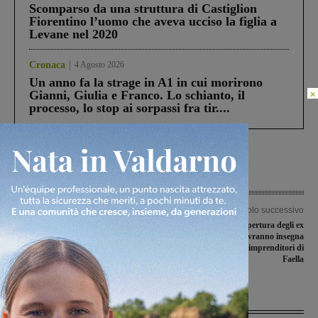
Scomparso da una struttura di Castiglion
Fiorentino l’uomo che aveva ucciso la figlia a
Levane nel 2020
Cronaca
4 Agosto 2026
Un anno fa la strage in A1 in cui morirono
×
Gianni, Giulia e Franco. Lo schianto, il
processo, lo stop ai sorpassi fra tir....
Articolo precedente
Articolo successivo
Verifiche strutturali alla Strada di
Imminente la riapertura degli ex
Caposelvi, chiusa per due giorni al
negozi il Centro. Avranno insegna
traffico
Carrefour ma sono di imprenditori di
Faella
Ultime Notizie