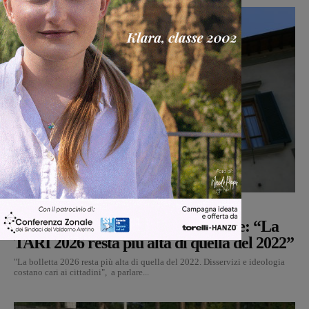
Politica
Monica Campani
-
8 Agosto 2026
Reggello, i consiglieri di opposizione: “La
TARI 2026 resta più alta di quella del 2022”
"La bolletta 2026 resta più alta di quella del 2022. Disservizi e ideologia
costano cari ai cittadini", a parlare...