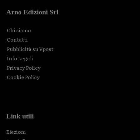
Arno Edizioni Srl
Chi siamo
Contatti
Pubblicità su Vpost
Info Legali
Privacy Policy
Cookie Policy
Html code here! Replace this with any non empty raw html
code and that's it.
Link utili
Elezioni