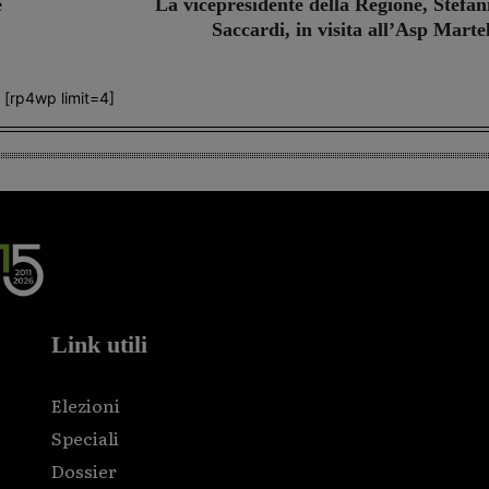
e
La vicepresidente della Regione, Stefan
Saccardi, in visita all’Asp Martel
[rp4wp limit=4]
Link utili
Elezioni
Speciali
Dossier