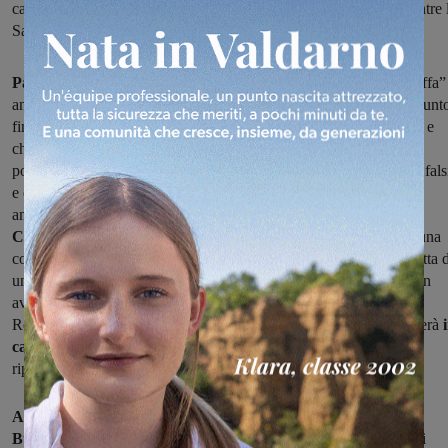
capolista a punteggio pieno Rignanese sfida la Castiglionese, mentre 
Sangiustinese è impegnata sul campo del Porta Romana
Partita sul campo neutro di Rignano per il Figline
(il “Del Buffa”
ancora non disponibile), che dopo due sconfitte di fila e un solo punt
finora raccolto si trova ad
affrontare la Sestese,
squadra giovane e
che, imbattuta, arriverà n Valdarno per proseguire la sua striscia
positiva. La squadra di Bernini non può concedersi ulteriori passi fals
e deve puntare al successo se non vuole mettere già via ogni
ambizione.
Castelnuovese di scena al “Saverio Zanchi” di Anghiari
, per una
confronto che è un classico della categoria. Per gli amaranto si tratta 
una partita difficile e da giocare con il coltello fra i denti, contro un
avversario che è reduce dal ko subito nella trasferta con il Porta
Romana di sette giorni fa e che quindi, per questo motivo, scenderà
i
campo con l’obiettivo di centrare l’immediato riscatto,
per
riprendere il
passo.
Altra squadra dell'hinterland fiorentino sulla strada della
Bucinese,
che dopo la trasferta di sette giorni fa a Sesto Fiorentini