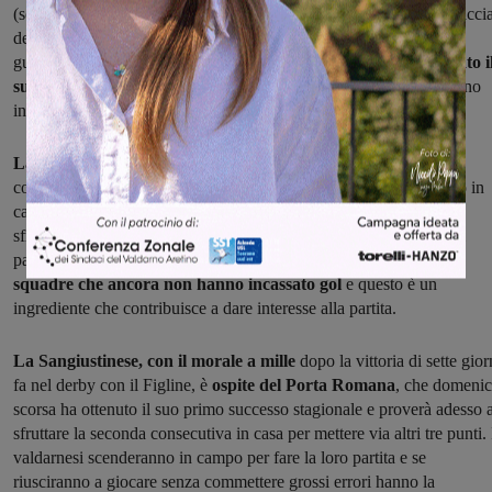
(sconfitta 2-0) riceve la visita del Lanciotto. I valdarnesi sono a cacci
del primo successo stagionale e proveranno a centrarlo, per
guadagnare qualche posizione, contro una
squadra che ha iniziato i
suo campionato con una vittoria e due pareggi
e che in Valdarno
intende difendere lo zero nella casella delle sconfitte.
La Rignanese, a punteggio pieno dopo tre giornate,
intende
continuare la sua striscia positiva, con la consapevolezza che però in
casa della Castiglionese non sarà facile: gli aretini cercheranno di
sfruttare il fattore campo per fare punti, provando ad imbrigliare il
palleggio della squadra di Coppi. La partita vede affrontarsi
due
squadre che ancora non hanno incassato gol
e questo è un
ingrediente che contribuisce a dare interesse alla partita.
La Sangiustinese, con il morale a mille
dopo la vittoria di sette gior
fa nel derby con il Figline, è
ospite del Porta Romana
, che domeni
scorsa ha ottenuto il suo primo successo stagionale e proverà adesso 
sfruttare la seconda consecutiva in casa per mettere via altri tre punti. 
valdarnesi scenderanno in campo per fare la loro partita e se
riusciranno a giocare senza commettere grossi errori hanno la