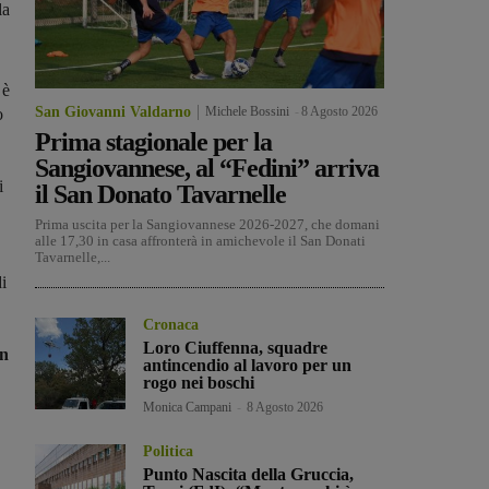
la
 è
San Giovanni Valdarno
Michele Bossini
-
8 Agosto 2026
o
Prima stagionale per la
Sangiovannese, al “Fedini” arriva
i
il San Donato Tavarnelle
Prima uscita per la Sangiovannese 2026-2027, che domani
alle 17,30 in casa affronterà in amichevole il San Donati
Tavarnelle,...
di
Cronaca
Loro Ciuffenna, squadre
n
antincendio al lavoro per un
rogo nei boschi
Monica Campani
-
8 Agosto 2026
Politica
Punto Nascita della Gruccia,