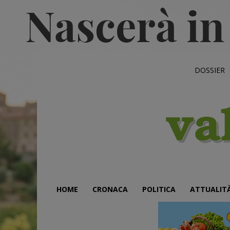
DOSSIER
HOME
CRONACA
POLITICA
ATTUALIT