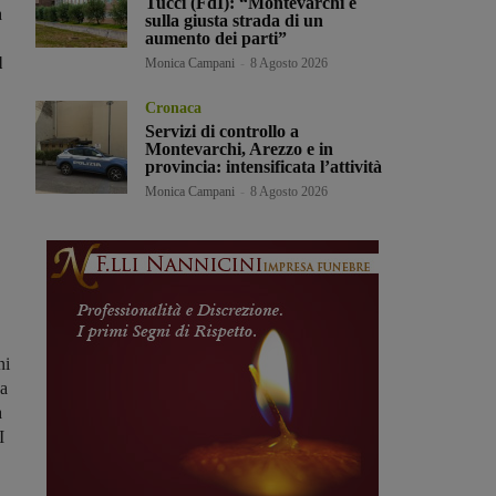
Tucci (FdI): “Montevarchi è
a
sulla giusta strada di un
aumento dei parti”
l
Monica Campani
-
8 Agosto 2026
Cronaca
Servizi di controllo a
Montevarchi, Arezzo e in
provincia: intensificata l’attività
Monica Campani
-
8 Agosto 2026
ni
ca
a
I