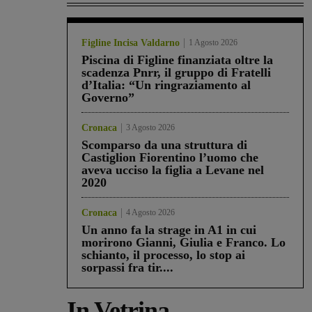
Figline Incisa Valdarno
1 Agosto 2026
Piscina di Figline finanziata oltre la
scadenza Pnrr, il gruppo di Fratelli
d’Italia: “Un ringraziamento al
Governo”
Cronaca
3 Agosto 2026
Scomparso da una struttura di
Castiglion Fiorentino l’uomo che
aveva ucciso la figlia a Levane nel
2020
Cronaca
4 Agosto 2026
Un anno fa la strage in A1 in cui
morirono Gianni, Giulia e Franco. Lo
schianto, il processo, lo stop ai
sorpassi fra tir....
In Vetrina