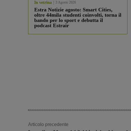
In vetrina
3 Agosto 2026
Estra Notizie agosto: Smart Cities,
oltre 44mila studenti coinvolti, torna il
bando per lo sport e debutta il
podcast Estrair
Articolo precedente