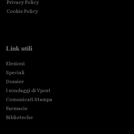
Privacy Policy
Cookie Policy
Html code here! Replace this with any non empty raw html
code and that's it.
Link utili
Elezioni
Speciali
Dossier
I sondaggi di Vpost
Comunicati Stampa
Farmacie
Biblioteche