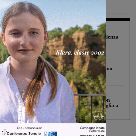
Più lette
Figline Incisa Valdarno
1 Agosto 2026
Piscina di Figline finanziata oltre la scadenza
Pnrr, il gruppo di Fratelli d’Italia: “Un
ringraziamento al Governo”
Cronaca
4 Agosto 2026
Un anno fa la strage in A1 in cui morirono
Gianni, Giulia e Franco. Lo schianto, il
processo, lo stop ai sorpassi fra tir....
Cronaca
3 Agosto 2026
Scomparso da una struttura di Castiglion
Fiorentino l’uomo che aveva ucciso la figlia a
Levane nel 2020