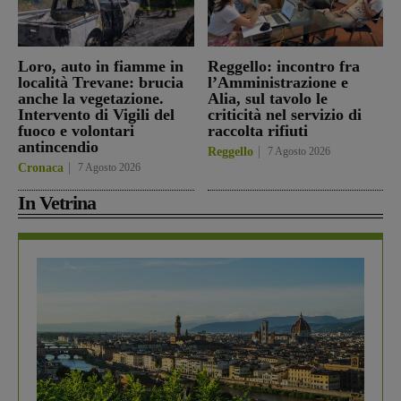
Loro, auto in fiamme in
Reggello: incontro fra
località Trevane: brucia
l’Amministrazione e
anche la vegetazione.
Alia, sul tavolo le
Intervento di Vigili del
criticità nel servizio di
fuoco e volontari
raccolta rifiuti
antincendio
Reggello
7 Agosto 2026
Cronaca
7 Agosto 2026
In Vetrina