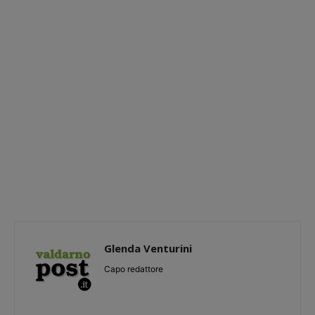
Glenda Venturini
Capo redattore