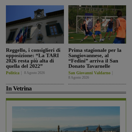
Reggello, i consiglieri di
Prima stagionale per la
opposizione: “La TARI
Sangiovannese, al
2026 resta più alta di
“Fedini” arriva il San
quella del 2022”
Donato Tavarnelle
Politica
8 Agosto 2026
San Giovanni Valdarno
8 Agosto 2026
In Vetrina