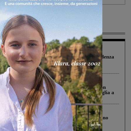
Più lette
Figline Incisa Valdarno
1 Agosto 2026
Piscina di Figline finanziata oltre la scadenza
Pnrr, il gruppo di Fratelli d’Italia: “Un
ringraziamento al Governo”
Cronaca
3 Agosto 2026
Scomparso da una struttura di Castiglion
Fiorentino l’uomo che aveva ucciso la figlia a
Levane nel 2020
Cronaca
4 Agosto 2026
Un anno fa la strage in A1 in cui morirono
Gianni, Giulia e Franco. Lo schianto, il
processo, lo stop ai sorpassi fra tir....