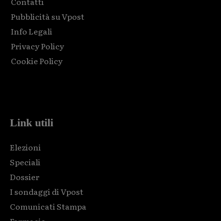
Contatti
Pubblicità su Vpost
Info Legali
Privacy Policy
Cookie Policy
Html code here! Replace this with any non empty raw html
code and that's it.
Link utili
Elezioni
Speciali
Dossier
I sondaggi di Vpost
Comunicati Stampa
Farmacie