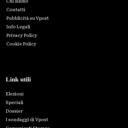
Chi siamo
Contatti
Pubblicità su Vpost
Info Legali
Privacy Policy
Cookie Policy
Html code here! Replace this with any non empty raw html
code and that's it.
Link utili
Elezioni
Speciali
Dossier
I sondaggi di Vpost
Comunicati Stampa