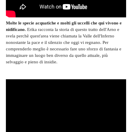
Molte le specie acquatiche e molti gli uccelli che qui vivono e
nidificano.
Erika racconta la storia di questo tratto dell'Arno e
svela perchè quest'area viene chiamata la Valle dell'Inferno
nonostante la pace e il silenzio che oggi vi regnano. Per
comprenderlo meglio è necessario fare uno sforzo di fantasia e
immaginare un luogo ben diverso da quello attuale, più
selvaggio e pieno di insidie.