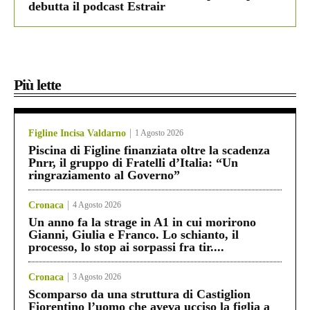
debutta il podcast Estrair
Più lette
Figline Incisa Valdarno
1 Agosto 2026
Piscina di Figline finanziata oltre la scadenza
Pnrr, il gruppo di Fratelli d’Italia: “Un
ringraziamento al Governo”
Cronaca
4 Agosto 2026
Un anno fa la strage in A1 in cui morirono
Gianni, Giulia e Franco. Lo schianto, il
processo, lo stop ai sorpassi fra tir....
Cronaca
3 Agosto 2026
Scomparso da una struttura di Castiglion
Fiorentino l’uomo che aveva ucciso la figlia a