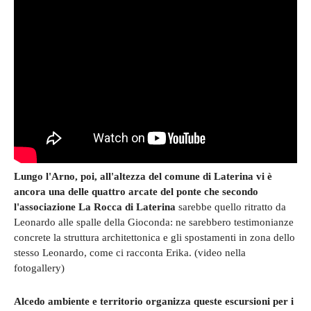
Lungo l'Arno, poi, all'altezza del comune di Laterina vi è
ancora una delle quattro arcate del ponte che secondo
l'associazione La Rocca di Laterina
sarebbe quello ritratto da
Leonardo alle spalle della Gioconda: ne sarebbero testimonianze
concrete la struttura architettonica e gli spostamenti in zona dello
stesso Leonardo, come ci racconta Erika. (video nella
fotogallery)
Alcedo ambiente e territorio organizza queste escursioni per i