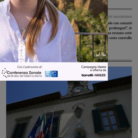
Articolo precedente
Articolo successivo
Terranuova capitale della ginnastica
“Il contagio possibile solo con contatti
ritmica con il campionato italiano di
molto ravvicinati o prolungati”, le
categoria
condizioni della ragazza restano serie
ma sotto controllo
Ultime Notizie