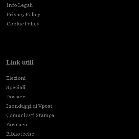
Info Legali
Privacy Policy
Cookie Policy
Html code here! Replace this with any non empty raw html
code and that's it.
Link utili
Elezioni
Speciali
Dossier
I sondaggi di Vpost
Comunicati Stampa
Farmacie
Biblioteche