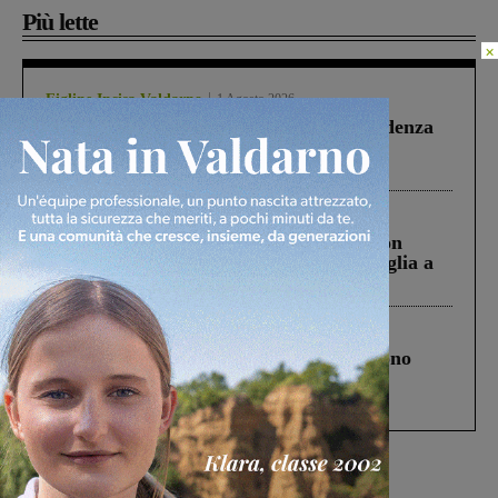
Più lette
×
Figline Incisa Valdarno
1 Agosto 2026
Piscina di Figline finanziata oltre la scadenza
Pnrr, il gruppo di Fratelli d’Italia: “Un
ringraziamento al Governo”
Cronaca
3 Agosto 2026
Scomparso da una struttura di Castiglion
Fiorentino l’uomo che aveva ucciso la figlia a
Levane nel 2020
Cronaca
4 Agosto 2026
Un anno fa la strage in A1 in cui morirono
Gianni, Giulia e Franco. Lo schianto, il
processo, lo stop ai sorpassi fra tir....