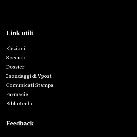
Html code here! Replace this with any non empty raw html
code and that's it.
Link utili
Elezioni
Speciali
Dossier
I sondaggi di Vpost
Comunicati Stampa
Farmacie
Biblioteche
Feedback