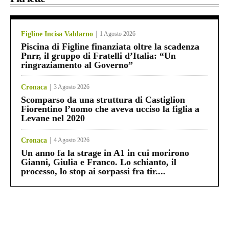
Figline Incisa Valdarno
1 Agosto 2026
Piscina di Figline finanziata oltre la scadenza
Pnrr, il gruppo di Fratelli d’Italia: “Un
ringraziamento al Governo”
Cronaca
3 Agosto 2026
Scomparso da una struttura di Castiglion
Fiorentino l’uomo che aveva ucciso la figlia a
Levane nel 2020
Cronaca
4 Agosto 2026
Un anno fa la strage in A1 in cui morirono
Gianni, Giulia e Franco. Lo schianto, il
processo, lo stop ai sorpassi fra tir....