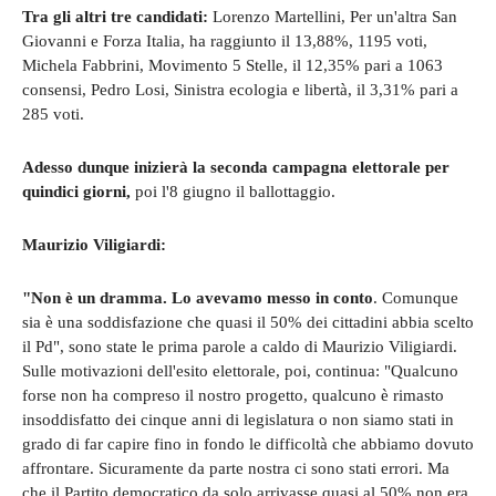
Tra gli altri tre candidati:
Lorenzo Martellini, Per un'altra San
Giovanni e Forza Italia, ha raggiunto il 13,88%, 1195 voti,
Michela Fabbrini, Movimento 5 Stelle, il 12,35% pari a 1063
consensi, Pedro Losi, Sinistra ecologia e libertà, il 3,31% pari a
285 voti.
Adesso dunque inizierà la seconda campagna elettorale per
quindici giorni,
poi l'8 giugno il ballottaggio.
Maurizio Viligiardi:
"Non è un dramma. Lo avevamo messo in conto
. Comunque
sia è una soddisfazione che quasi il 50% dei cittadini abbia scelto
il Pd", sono state le prima parole a caldo di Maurizio Viligiardi.
Sulle motivazioni dell'esito elettorale, poi, continua: "Qualcuno
forse non ha compreso il nostro progetto, qualcuno è rimasto
insoddisfatto dei cinque anni di legislatura o non siamo stati in
grado di far capire fino in fondo le difficoltà che abbiamo dovuto
affrontare. Sicuramente da parte nostra ci sono stati errori. Ma
che il Partito democratico da solo arrivasse quasi al 50% non era