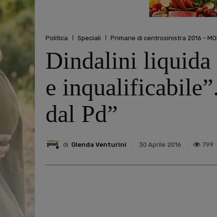
Politica
Speciali
Primarie di centrosinistra 2016 - 
Dindalini liquida
e inqualificabile”
dal Pd”
di
Glenda Venturini
799
30 Aprile 2016