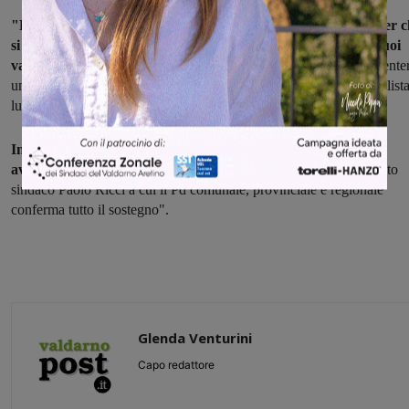
"Di fronte a tutto questo, la sua decisone è incomprensibile per c
si professa un rappresentante del Partito democratico e dei suoi
valori"
. E il segretario è chiaro: "Nel momento esatto in cui presente
una sua lista civica, come candidato sindaco o come candidato in lista
lui sarà fuori dal Partito democratico. Non c'è altra via".
Infine, la conferma dell'appoggio a Ricci: "La coalizione va
avanti,
il Partito democratico continuerà a lavorare con il candidato
sindaco Paolo Ricci a cui il Pd comunale, provinciale e regionale
conferma tutto il sostegno".
Glenda Venturini
Capo redattore