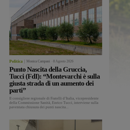
Politica
Monica Campani
-
8 Agosto 2026
Punto Nascita della Gruccia,
Tucci (FdI): “Montevarchi è sulla
giusta strada di un aumento dei
parti”
Il consigliere regionale di Fratelli d’Italia, vicepresidente
della Commissione Sanità, Enrico Tucci, interviene sulla
paventata chiusura dei punti nascita...