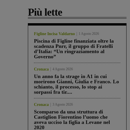
Più lette
Figline Incisa Valdarno
1 Agosto 2026
Piscina di Figline finanziata oltre la
scadenza Pnrr, il gruppo di Fratelli
d’Italia: “Un ringraziamento al
Governo”
Cronaca
4 Agosto 2026
Un anno fa la strage in A1 in cui
morirono Gianni, Giulia e Franco. Lo
schianto, il processo, lo stop ai
sorpassi fra tir....
Cronaca
3 Agosto 2026
Scomparso da una struttura di
Castiglion Fiorentino l’uomo che
aveva ucciso la figlia a Levane nel
2020