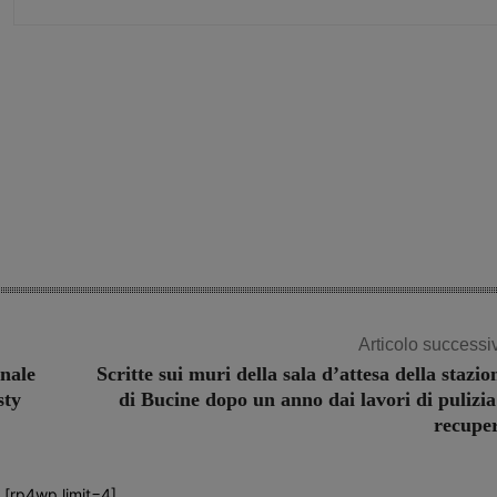
Share
Articolo successi
unale
Scritte sui muri della sala d’attesa della stazio
sty
di Bucine dopo un anno dai lavori di pulizia
recupe
[rp4wp limit=4]