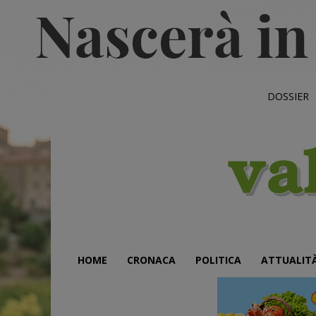
DOSSIER
HOME
CRONACA
POLITICA
ATTUALIT