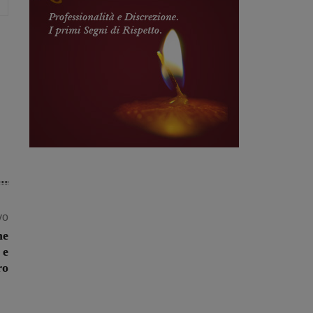
vo
ne
 e
ro