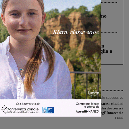
Cronaca
4 Agosto 2026
Un anno fa la strage in A1 in cui morirono
Gianni, Giulia e Franco. Lo schianto, il
processo, lo stop ai sorpassi fra tir....
Cronaca
3 Agosto 2026
Scomparso da una struttura di Castiglion
Fiorentino l’uomo che aveva ucciso la figlia a
Levane nel 2020
Articolo precedente
Articolo successivo
Frenata Sangiovannese, il San Donato
Terminate le primarie, i cittadini
ringrazia e vola in serie D
hanno scelto la squadra che correrà
insieme a Leonardo Degl’ Innocenti o
Sanni