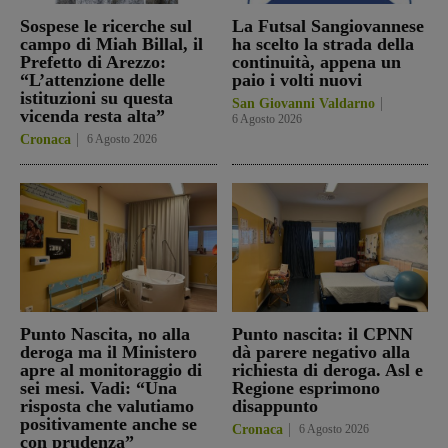
Sospese le ricerche sul
La Futsal Sangiovannese
campo di Miah Billal, il
ha scelto la strada della
Prefetto di Arezzo:
continuità, appena un
“L’attenzione delle
paio i volti nuovi
istituzioni su questa
San Giovanni Valdarno
vicenda resta alta”
6 Agosto 2026
Cronaca
6 Agosto 2026
Punto Nascita, no alla
Punto nascita: il CPNN
deroga ma il Ministero
dà parere negativo alla
apre al monitoraggio di
richiesta di deroga. Asl e
sei mesi. Vadi: “Una
Regione esprimono
risposta che valutiamo
disappunto
positivamente anche se
Cronaca
6 Agosto 2026
con prudenza”