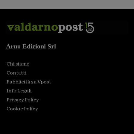
Arno Edizioni Srl
Chi siamo
Contatti
Pubblicità su Vpost
Info Legali
Privacy Policy
Cookie Policy
Html code here! Replace this with any non empty raw html
code and that's it.