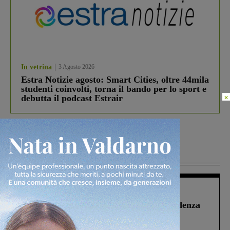
In vetrina
3 Agosto 2026
Estra Notizie agosto: Smart Cities, oltre 44mila
studenti coinvolti, torna il bando per lo sport e
×
debutta il podcast Estrair
Più lette
Figline Incisa Valdarno
1 Agosto 2026
Piscina di Figline finanziata oltre la scadenza
Pnrr, il gruppo di Fratelli d’Italia: “Un
ringraziamento al Governo”