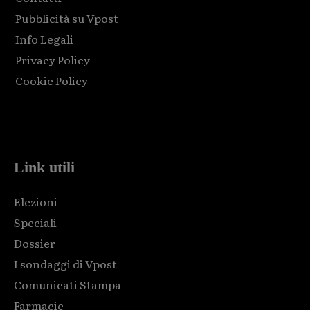
Pubblicità su Vpost
Info Legali
Privacy Policy
Cookie Policy
Html code here! Replace this with any non empty raw html
code and that's it.
Link utili
Elezioni
Speciali
Dossier
I sondaggi di Vpost
Comunicati Stampa
Farmacie