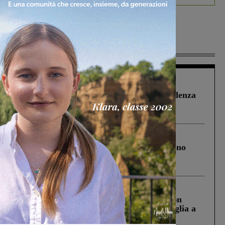
Più lette
Figline Incisa Valdarno
1 Agosto 2026
Piscina di Figline finanziata oltre la scadenza
Pnrr, il gruppo di Fratelli d’Italia: “Un
ringraziamento al Governo”
Cronaca
4 Agosto 2026
Un anno fa la strage in A1 in cui morirono
Gianni, Giulia e Franco. Lo schianto, il
processo, lo stop ai sorpassi fra tir....
Cronaca
3 Agosto 2026
Scomparso da una struttura di Castiglion
Fiorentino l’uomo che aveva ucciso la figlia a
Levane nel 2020