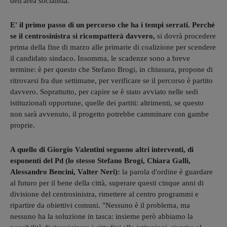
dell'area socialista.
E' il primo passo di un percorso che ha i tempi serrati. Perché
se il centrosinistra si ricompatterà davvero,
si dovrà procedere
prima della fine di marzo alle primarie di coalizione per scendere
il candidato sindaco. Insomma, le scadenze sono a breve
termine: è per questo che Stefano Brogi, in chiusura, propone di
ritrovarsi fra due settimane, per verificare se il percorso è partito
davvero. Soprattutto, per capire se è stato avviato nelle sedi
istituzionali opportune, quelle dei partiti: altrimenti, se questo
non sarà avvenuto, il progetto potrebbe camminare con gambe
proprie.
A quello di Giorgio Valentini seguono altri interventi, di
esponenti del Pd (lo stesso Stefano Brogi, Chiara Galli,
Alessandro Bencini, Valter Neri):
la parola d'ordine è guardare
al futuro per il bene della città, superare questi cinque anni di
divisione del centrosinistra, rimettere al centro programmi e
ripartire da obiettivi comuni. "Nessuno è il problema, ma
nessuno ha la soluzione in tasca: insieme però abbiamo la