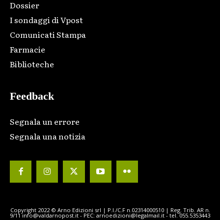
Dossier
I sondaggi di Vpost
Comunicati Stampa
Farmacie
Biblioteche
Feedback
Segnala un errore
Segnala una notizia
Copyright 2022 © Arno Edizioni srl | P.I./C.F n.02314000510 | Reg. Trib. AR n.
9/11 info@valdarnopost.it - PEC: arnoedizioni@legalmail.it - tel. 055.5353443