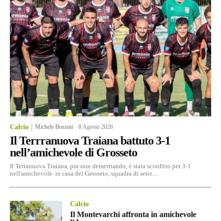
Calcio
Michele Bossini
-
8 Agosto 2026
Il Terrranuova Traiana battuto 3-1
nell’amichevole di Grosseto
Il Terranuova Traiana, pur non demeritando, è stata sconfitto per 3-1
nell'amichevole in casa del Grosseto, squadra di serie...
Calcio
Il Montevarchi affronta in amichevole