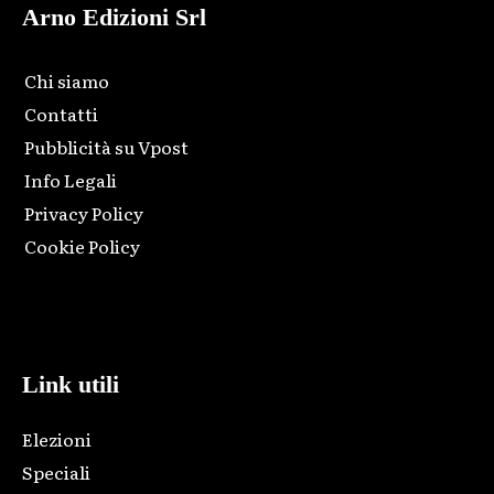
Arno Edizioni Srl
Chi siamo
Contatti
Pubblicità su Vpost
Info Legali
Privacy Policy
Cookie Policy
Html code here! Replace this with any non empty raw html
code and that's it.
Link utili
Elezioni
Speciali