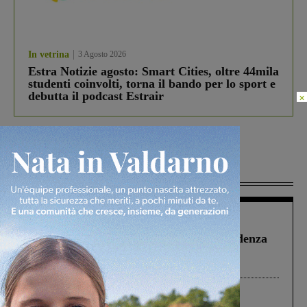
In vetrina
3 Agosto 2026
Estra Notizie agosto: Smart Cities, oltre 44mila
studenti coinvolti, torna il bando per lo sport e
debutta il podcast Estrair
×
Più lette
Figline Incisa Valdarno
1 Agosto 2026
Piscina di Figline finanziata oltre la scadenza
Pnrr, il gruppo di Fratelli d’Italia: “Un
ringraziamento al Governo”
Cronaca
3 Agosto 2026