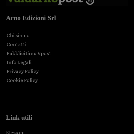
Arno Edizioni Srl
Chi siamo
Contatti
Pubblicità su Vpost
Info Legali
Privacy Policy
Cookie Policy
Html code here! Replace this with any non empty raw html
code and that's it.
Link utili
Elezioni