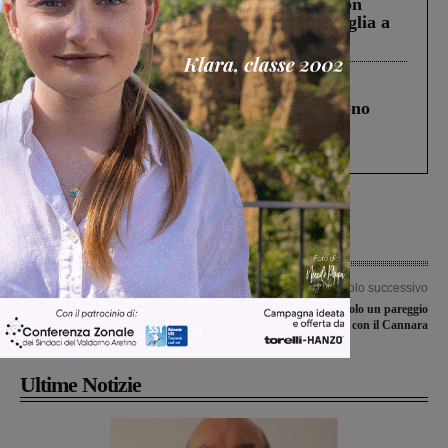
Scomparso da una struttura di Castiglion
Fiorentino l’uomo che aveva ucciso la figlia a
Levane nel 2020
Cronaca
4 Agosto 2026
Un anno fa la strage in A1 in cui morirono
Gianni, Giulia e Franco. Lo schianto, il
processo, lo stop ai sorpassi fra tir....
Articolo precedente
Articolo successivo
La Futsal Sangiovannese passa 4-7 a
Per la Sangiovannese solo un pareggio
Campi Bisenzio
in rimonta in casa con il Cannara
Ultime Notizie