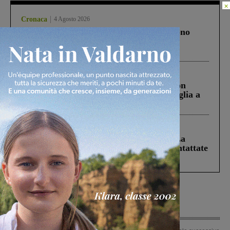
×
Cronaca
4 Agosto 2026
Un anno fa la strage in A1 in cui morirono
Gianni, Giulia e Franco. Lo schianto, il
processo, lo stop ai sorpassi fra tir....
Cronaca
3 Agosto 2026
Scomparso da una struttura di Castiglion
Fiorentino l’uomo che aveva ucciso la figlia a
Levane nel 2020
Cronaca
5 Agosto 2026
Continuano le ricerche di Miah Billal. La
Prefettura: “In caso di avvistamento contattate
il 112”