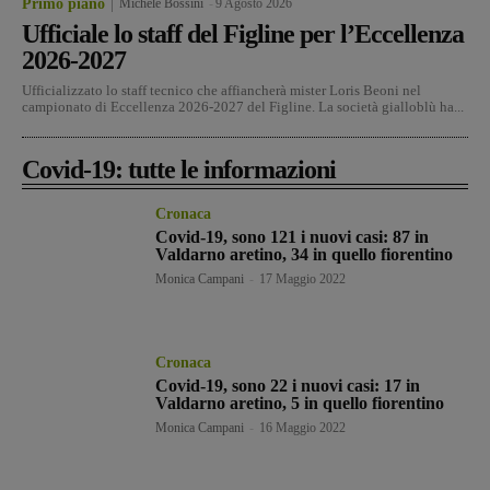
Primo piano
Michele Bossini
-
9 Agosto 2026
Ufficiale lo staff del Figline per l’Eccellenza
2026-2027
Ufficializzato lo staff tecnico che affiancherà mister Loris Beoni nel
campionato di Eccellenza 2026-2027 del Figline. La società gialloblù ha...
Covid-19: tutte le informazioni
Cronaca
Covid-19, sono 121 i nuovi casi: 87 in
Valdarno aretino, 34 in quello fiorentino
Monica Campani
-
17 Maggio 2022
Cronaca
Covid-19, sono 22 i nuovi casi: 17 in
Valdarno aretino, 5 in quello fiorentino
Monica Campani
-
16 Maggio 2022