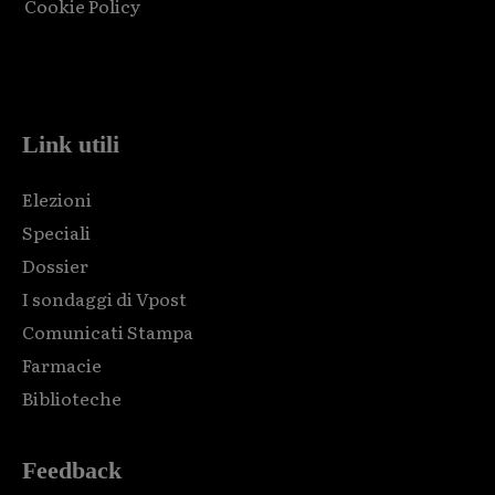
Cookie Policy
Html code here! Replace this with any non empty raw html
code and that's it.
Link utili
Elezioni
Speciali
Dossier
I sondaggi di Vpost
Comunicati Stampa
Farmacie
Biblioteche
Feedback