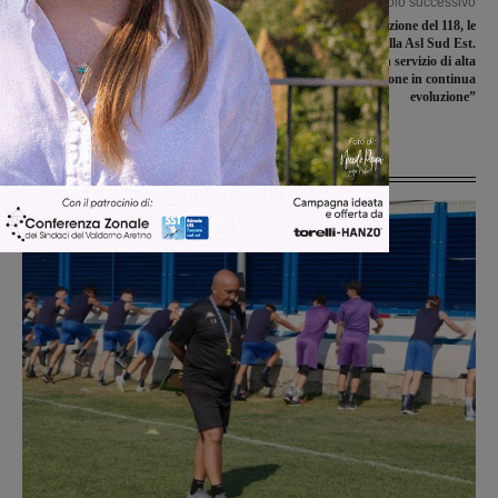
Articolo precedente
Articolo successivo
Terranuova, nuova toponomastica
Trent’anni dall’istituzione del 118, le
per la frazione di Persignano
celebrazioni nella Asl Sud Est.
Mandò: “Un servizio di alta
specializzazione in continua
evoluzione”
Ultime Notizie