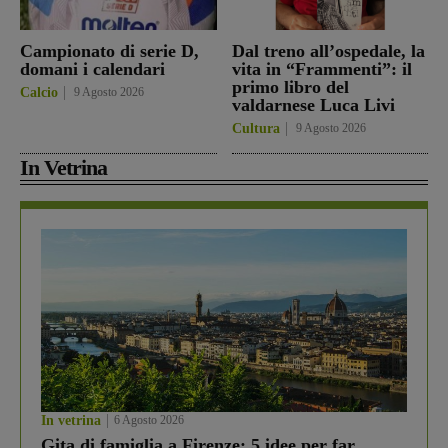
Campionato di serie D,
Dal treno all’ospedale, la
domani i calendari
vita in “Frammenti”: il
primo libro del
Calcio
9 Agosto 2026
valdarnese Luca Livi
Cultura
9 Agosto 2026
In Vetrina
In vetrina
6 Agosto 2026
Gita di famiglia a Firenze: 5 idee per far