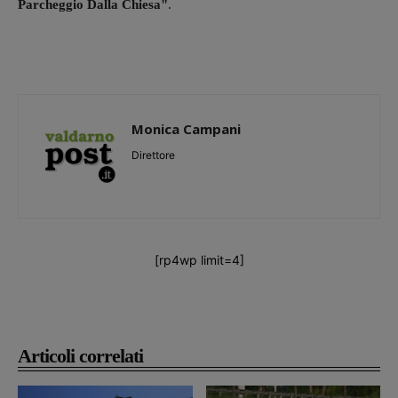
Parcheggio Dalla Chiesa"
.
Monica Campani
Direttore
[rp4wp limit=4]
Articoli correlati