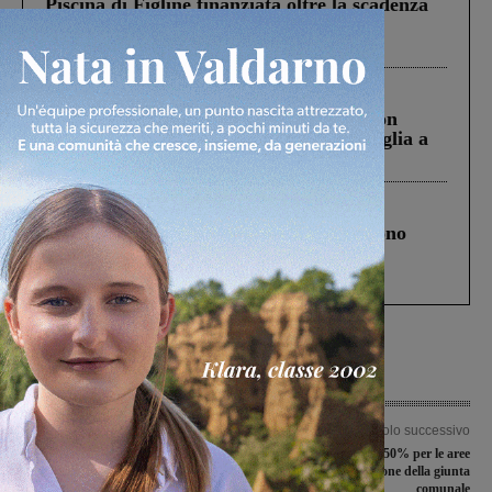
Piscina di Figline finanziata oltre la scadenza
Pnrr, il gruppo di Fratelli d’Italia: “Un
ringraziamento al Governo”
Cronaca
3 Agosto 2026
Scomparso da una struttura di Castiglion
Fiorentino l’uomo che aveva ucciso la figlia a
Levane nel 2020
Cronaca
4 Agosto 2026
Un anno fa la strage in A1 in cui morirono
Gianni, Giulia e Franco. Lo schianto, il
processo, lo stop ai sorpassi fra tir....
Articolo precedente
Articolo successivo
Contributo per famiglie con disabili
TOSAP: riduzione del 50% per le aree
minorenni: le domande si presentano
mercatali. La decisione della giunta
entro il 31 agosto
comunale