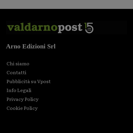
Arno Edizioni Srl
Chi siamo
Contatti
Pubblicità su Vpost
Info Legali
Privacy Policy
Cookie Policy
Html code here! Replace this with any non empty raw html
code and that's it.