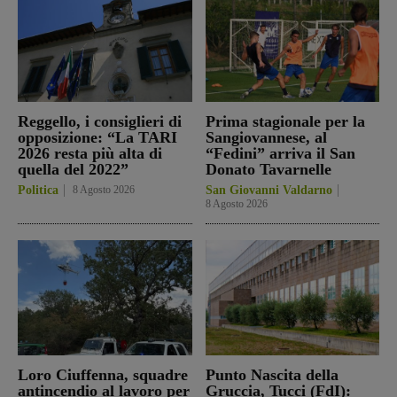
Reggello, i consiglieri di
Prima stagionale per la
opposizione: “La TARI
Sangiovannese, al
2026 resta più alta di
“Fedini” arriva il San
quella del 2022”
Donato Tavarnelle
Politica
8 Agosto 2026
San Giovanni Valdarno
8 Agosto 2026
Loro Ciuffenna, squadre
Punto Nascita della
antincendio al lavoro per
Gruccia, Tucci (FdI):