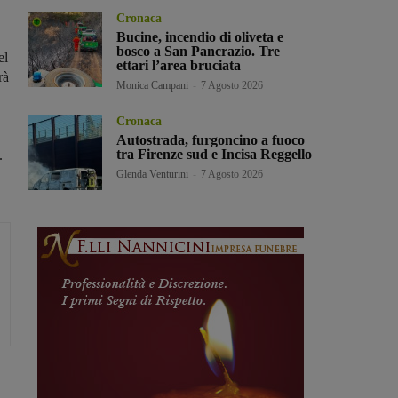
Cronaca
Bucine, incendio di oliveta e
bosco a San Pancrazio. Tre
el
ettari l’area bruciata
rà
Monica Campani
-
7 Agosto 2026
Cronaca
Autostrada, furgoncino a fuoco
tra Firenze sud e Incisa Reggello
.
Glenda Venturini
-
7 Agosto 2026