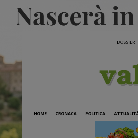
DOSSIER
HOME
CRONACA
POLITICA
ATTUALIT