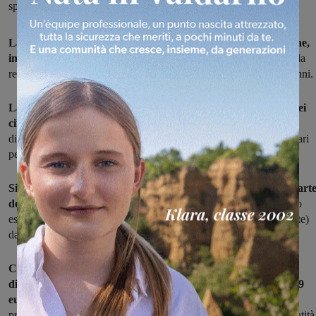
spettano 700 euro
La Regione Toscana ha posticipato al 31 agosto 2020 il termine,
inizialmente previsto per il 30 giugno
, per presentare la domanda
relativa al contributo rivolto alle famiglie con figli disabili minorenni.
La decisione è stata presa per andare incontro alle esigenze dei
cittadini
che in questi ultimi mesi di emergenza hanno riscontrato
difficoltà con la preparazione e la consegna dei documenti necessari
per richiedere il contributo annuale di
700 euro
.
Si ricorda che il genitore che presenta la domanda deve far part
dello stesso nucleo familiare del figlio disabile
, entrambi devono
essere residenti in Toscana (in strutture non occupate abusivamente)
da almeno 24 mesi ed in modo continuativo.
Chi richiede il contributo, inoltre, deve essere in possesso
di attestazione ISEE valida per il 2020 non superiore ai 29.999
euro
. La richiesta dovrà essere presentata sul modulo
predisposto (
scaricabile qui
) accompagnato dal documento di identità