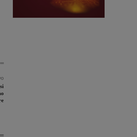
vo
si
no
re