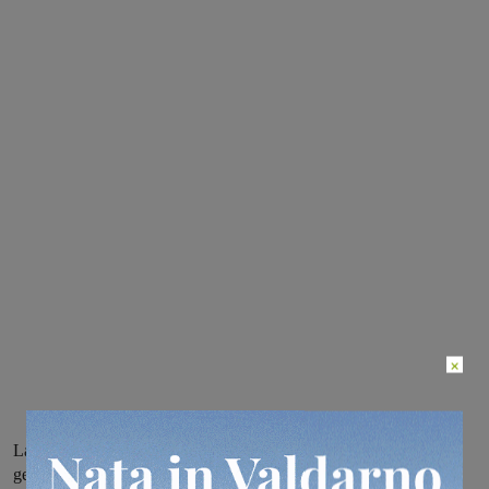
×
La Regione ha prolungato i termini di consegna, per consentire ai
genitori di procurarsi la documentazione richiesta. Alle famiglie