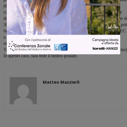
di chi sottoscrive la domanda e dalla certificazione che attesta la
condizione di handicap grave. Saranno considerate valide anche le
domande presentate con il modulo che riporta il precedente termine d
30 giugno. Chi volesse consegnare la documentazione necessaria pot
farlo tramite mail all’indirizzo
protocollo@
comunefiv.it
, tramite PEC
a
comune.figlineincisa@
postacert.toscana.it
e mediant
e posta
raccomandata A/R (indirizzandola al Comune di Figline e Incisa
Valdarno, piazza del Municipio, 5 – 50063 Figline e Incisa Valdarno)
In questo caso, farà fede il timbro postale.
Matteo Mazzierli