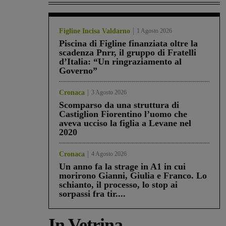
Figline Incisa Valdarno
1 Agosto 2026
Piscina di Figline finanziata oltre la
scadenza Pnrr, il gruppo di Fratelli
d’Italia: “Un ringraziamento al
Governo”
Cronaca
3 Agosto 2026
Scomparso da una struttura di
Castiglion Fiorentino l’uomo che
aveva ucciso la figlia a Levane nel
2020
Cronaca
4 Agosto 2026
Un anno fa la strage in A1 in cui
morirono Gianni, Giulia e Franco. Lo
schianto, il processo, lo stop ai
sorpassi fra tir....
In Vetrina