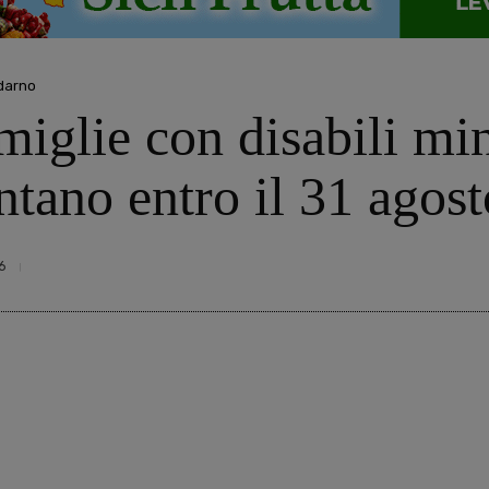
ldarno
miglie con disabili min
tano entro il 31 agost
6