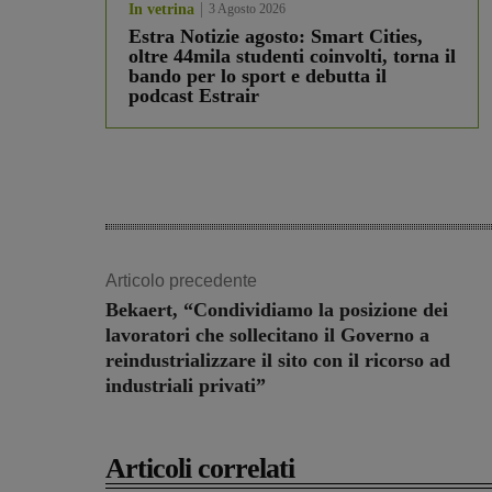
In vetrina
3 Agosto 2026
Estra Notizie agosto: Smart Cities,
oltre 44mila studenti coinvolti, torna il
bando per lo sport e debutta il
podcast Estrair
Articolo precedente
Bekaert, “Condividiamo la posizione dei
lavoratori che sollecitano il Governo a
reindustrializzare il sito con il ricorso ad
industriali privati”
Articoli correlati