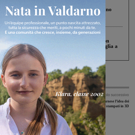
Cronaca
4 Agosto 2026
Un anno fa la strage in A1 in cui morirono
Gianni, Giulia e Franco. Lo schianto, il
processo, lo stop ai sorpassi fra tir....
Cronaca
3 Agosto 2026
Scomparso da una struttura di Castiglion
Fiorentino l’uomo che aveva ucciso la figlia a
Levane nel 2020
Articolo precedente
Articolo successivo
Covid-19, il gruppo Liste civiche
Mascherine, è valdarnese l’idea dei
sangiovannesi chiede di bloccare il
laccetti salva-orecchi stampati in 3D
pagamento dei parcheggi fino a
settembre
Ultime Notizie