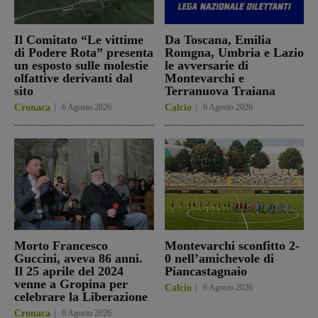
Il Comitato “Le vittime
Da Toscana, Emilia
di Podere Rota” presenta
Romgna, Umbria e Lazio
un esposto sulle molestie
le avversarie di
olfattive derivanti dal
Montevarchi e
sito
Terranuova Traiana
Cronaca
6 Agosto 2026
Calcio
6 Agosto 2026
Morto Francesco
Montevarchi sconfitto 2-
Guccini, aveva 86 anni.
0 nell’amichevole di
Il 25 aprile del 2024
Piancastagnaio
venne a Gropina per
Calcio
6 Agosto 2026
celebrare la Liberazione
Cronaca
6 Agosto 2026