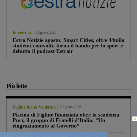
In vetrina
3 Agosto 2026
Estra Notizie agosto: Smart Cities, oltre 44mila
studenti coinvolti, torna il bando per lo sport e
debutta il podcast Estrair
Più lette
Figline Incisa Valdarno
1 Agosto 2026
Piscina di Figline finanziata oltre la scadenza
×
Pnrr, il gruppo di Fratelli d’Italia: “Un
ringraziamento al Governo”