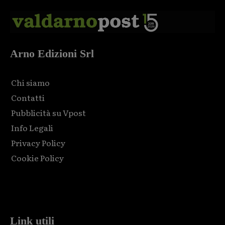
Arno Edizioni Srl
Chi siamo
Contatti
Pubblicità su Vpost
Info Legali
Privacy Policy
Cookie Policy
Html code here! Replace this with any non empty raw html
code and that's it.
Link utili