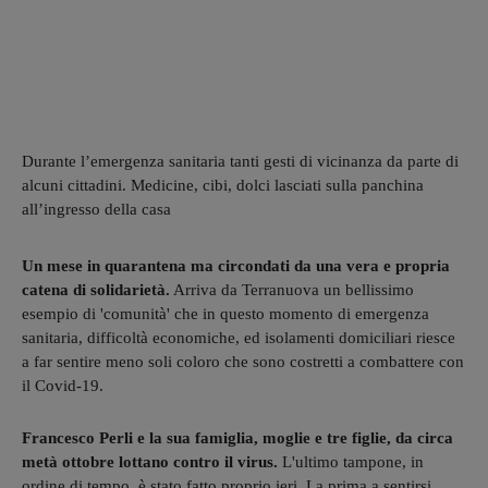
Durante l’emergenza sanitaria tanti gesti di vicinanza da parte di
alcuni cittadini. Medicine, cibi, dolci lasciati sulla panchina
all’ingresso della casa
Un mese in quarantena ma circondati da una vera e propria
catena di solidarietà.
Arriva da Terranuova un bellissimo
esempio di 'comunità' che in questo momento di emergenza
sanitaria, difficoltà economiche, ed isolamenti domiciliari riesce
a far sentire meno soli coloro che sono costretti a combattere con
il Covid-19.
Francesco Perli e la sua famiglia, moglie e tre figlie, da circa
metà ottobre lottano contro il virus.
L'ultimo tampone, in
ordine di tempo, è stato fatto proprio ieri. La prima a sentirsi