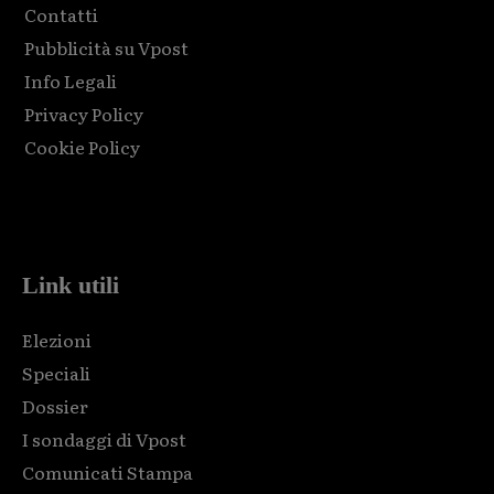
Contatti
Pubblicità su Vpost
Info Legali
Privacy Policy
Cookie Policy
Html code here! Replace this with any non empty raw html
code and that's it.
Link utili
Elezioni
Speciali
Dossier
I sondaggi di Vpost
Comunicati Stampa