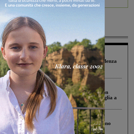
Più lette
Figline Incisa Valdarno
1 Agosto 2026
Piscina di Figline finanziata oltre la scadenza
Pnrr, il gruppo di Fratelli d’Italia: “Un
ringraziamento al Governo”
Cronaca
3 Agosto 2026
Scomparso da una struttura di Castiglion
Fiorentino l’uomo che aveva ucciso la figlia a
Levane nel 2020
Cronaca
4 Agosto 2026
Un anno fa la strage in A1 in cui morirono
Gianni, Giulia e Franco. Lo schianto, il
processo, lo stop ai sorpassi fra tir....