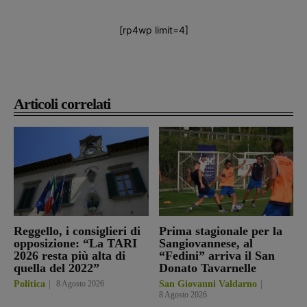
[rp4wp limit=4]
Articoli correlati
Reggello, i consiglieri di
Prima stagionale per la
opposizione: “La TARI
Sangiovannese, al
2026 resta più alta di
“Fedini” arriva il San
quella del 2022”
Donato Tavarnelle
Politica
8 Agosto 2026
San Giovanni Valdarno
8 Agosto 2026