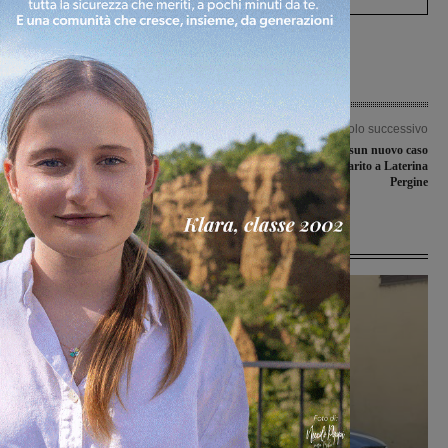
Articolo precedente
Articolo successivo
Casa di Riposo, Chiassai: “No a una
Coronavirus, nessun nuovo caso
struttura Covid-19, si alla presa in
positivo e primo guarito a Laterina
carico da parte della Asl”
Pergine
Ultime Notizie