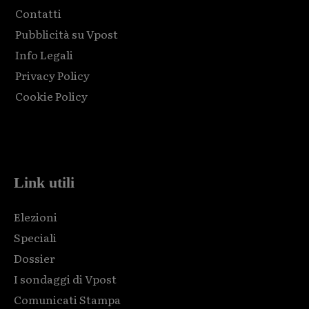
Contatti
Pubblicità su Vpost
Info Legali
Privacy Policy
Cookie Policy
Html code here! Replace this with any non empty raw html
code and that's it.
Link utili
Elezioni
Speciali
Dossier
I sondaggi di Vpost
Comunicati Stampa