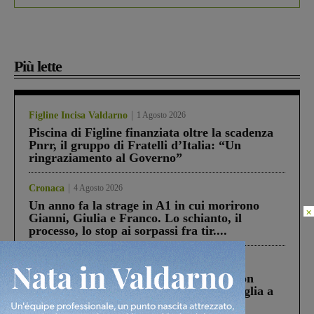
Più lette
Figline Incisa Valdarno
1 Agosto 2026
Piscina di Figline finanziata oltre la scadenza
Pnrr, il gruppo di Fratelli d’Italia: “Un
ringraziamento al Governo”
Cronaca
4 Agosto 2026
Un anno fa la strage in A1 in cui morirono
×
Gianni, Giulia e Franco. Lo schianto, il
processo, lo stop ai sorpassi fra tir....
Cronaca
3 Agosto 2026
Scomparso da una struttura di Castiglion
Fiorentino l’uomo che aveva ucciso la figlia a
Levane nel 2020