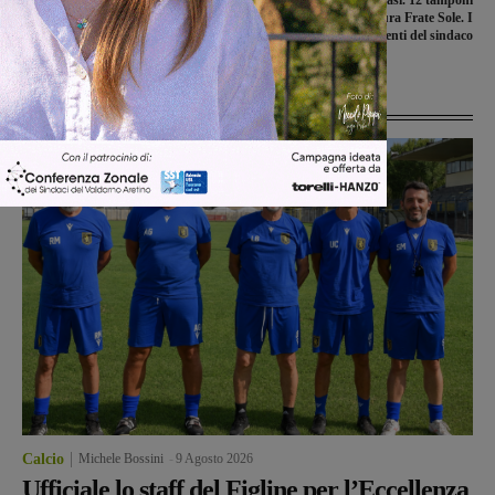
Covid-19, altri 11 nuovi casi positivi. 8
Covid-19, quattro casi. 12 tamponi
a Montevarchi
positivi alla Casa di cura Frate Sole. I
commenti del sindaco
Ultime Notizie
Calcio
Michele Bossini
-
9 Agosto 2026
Ufficiale lo staff del Figline per l’Eccellenza