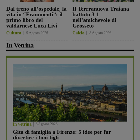
Dal treno all’ospedale, la
Il Terrranuova Traiana
vita in “Frammenti”: il
battuto 3-1
primo libro del
nell’amichevole di
valdarnese Luca Livi
Grosseto
Cultura
9 Agosto 2026
Calcio
8 Agosto 2026
In Vetrina
In vetrina
6 Agosto 2026
Gita di famiglia a Firenze: 5 idee per far
divertire i tuoi figli