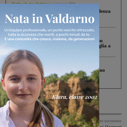
Figline Incisa Valdarno
1 Agosto 2026
Piscina di Figline finanziata oltre la scadenza
Pnrr, il gruppo di Fratelli d’Italia: “Un
ringraziamento al Governo”
Cronaca
3 Agosto 2026
Scomparso da una struttura di Castiglion
Fiorentino l’uomo che aveva ucciso la figlia a
Levane nel 2020
Cronaca
4 Agosto 2026
Un anno fa la strage in A1 in cui morirono
Gianni, Giulia e Franco. Lo schianto, il
processo, lo stop ai sorpassi fra tir....
Articolo precedente
Articolo successivo