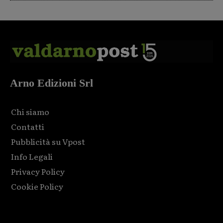
Arno Edizioni Srl
Chi siamo
Contatti
Pubblicità su Vpost
Info Legali
Privacy Policy
Cookie Policy
Html code here! Replace this with any non empty raw html
code and that's it.