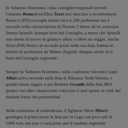
In Valdarno fiorentino, i due consiglieri regionali uscenti
Cristiano
Benucci
ed Elisa
Tozzi
non riescono a riconfermarsi.
Benucci (PD) raccoglie infatti circa 6.300 preferenze ma è
secondo nella circoscrizione di Firenze 2 dietro all’ex assessora
Serena Spinelli: dunque fuori dal Consiglio, a meno che Spinelli
non rientri di nuovo in giunta e allora si liberi un seggio. Anche
Tozzi (FdI) finisce al secondo posto nella sua lista, battuta in
termini di preferenze da Matteo Zoppini: dunque anche lei è
fuori dal Consiglio regionale.
Sempre in Valdarno fiorentino, nella coalizione vincitrice Lapo
Albizi
arriva secondo nella lista di Alleanza Verdi Sinistra, e
quindi niente seggio; e per Roberto
Grandis
della lista M5S
(primo con oltre cinquecento voti) non ci sarà spazio in virtù del
risultato basso dei pentastellati.
Nella coalizione di centrodestra, il figlinese Silvio
Pittori
guadagna il primo posto in lista per la Lega con poco più di
1400 voti, ma non ci sarà posto per il risultato regionale