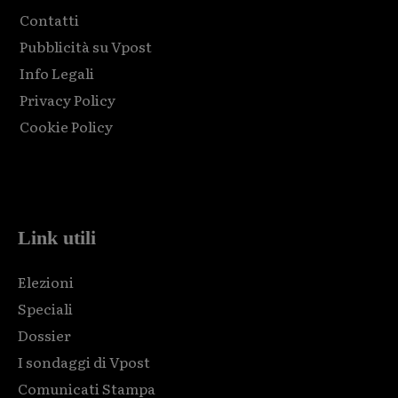
Contatti
Pubblicità su Vpost
Info Legali
Privacy Policy
Cookie Policy
Html code here! Replace this with any non empty raw html
code and that's it.
Link utili
Elezioni
Speciali
Dossier
I sondaggi di Vpost
Comunicati Stampa