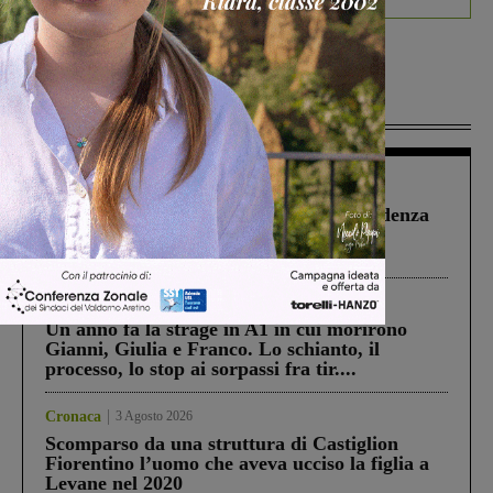
Più lette
Figline Incisa Valdarno
1 Agosto 2026
Piscina di Figline finanziata oltre la scadenza
Pnrr, il gruppo di Fratelli d’Italia: “Un
ringraziamento al Governo”
Cronaca
4 Agosto 2026
Un anno fa la strage in A1 in cui morirono
Gianni, Giulia e Franco. Lo schianto, il
processo, lo stop ai sorpassi fra tir....
Cronaca
3 Agosto 2026
Scomparso da una struttura di Castiglion
Fiorentino l’uomo che aveva ucciso la figlia a
Levane nel 2020