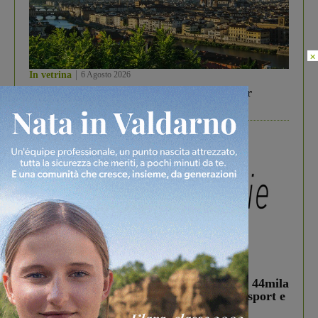
×
In vetrina
6 Agosto 2026
Gita di famiglia a Firenze: 5 idee per far
divertire i tuoi figli
In vetrina
3 Agosto 2026
Estra Notizie agosto: Smart Cities, oltre 44mila
studenti coinvolti, torna il bando per lo sport e
debutta il podcast Estrair