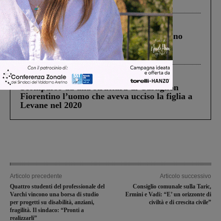
ringraziamento al Governo”
Cronaca
4 Agosto 2026
Un anno fa la strage in A1 in cui morirono
Gianni, Giulia e Franco. Lo schianto, il
processo, lo stop ai sorpassi fra tir....
Cronaca
3 Agosto 2026
Scomparso da una struttura di Castiglion
Fiorentino l’uomo che aveva ucciso la figlia a
Levane nel 2020
Articolo precedente
Articolo successivo
Quattro studenti del professionale del
Consiglio comunale sulla Taric,
Varchi vincono una borsa di studio
Ermini e Vadi: “E’ un orizzonte di
per progetti su disabilità, anziani,
civiltà e di crescita civile”
fragilità. Il sindaco: “Pronti a
realizzarli”