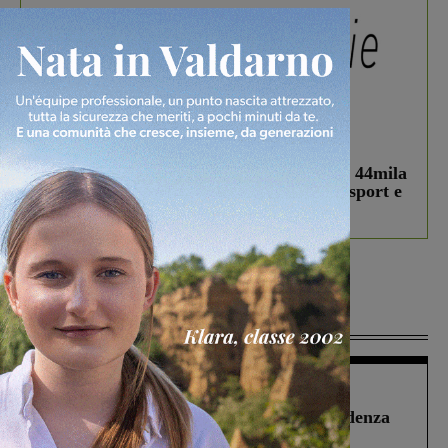
In vetrina
3 Agosto 2026
Estra Notizie agosto: Smart Cities, oltre 44mila
studenti coinvolti, torna il bando per lo sport e
debutta il podcast Estrair
Più lette
Figline Incisa Valdarno
1 Agosto 2026
Piscina di Figline finanziata oltre la scadenza
Pnrr, il gruppo di Fratelli d’Italia: “Un