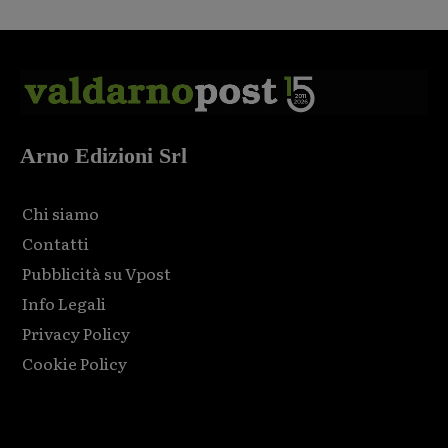
Arno Edizioni Srl
Chi siamo
Contatti
Pubblicità su Vpost
Info Legali
Privacy Policy
Cookie Policy
Html code here! Replace this with any non empty raw html
code and that's it.