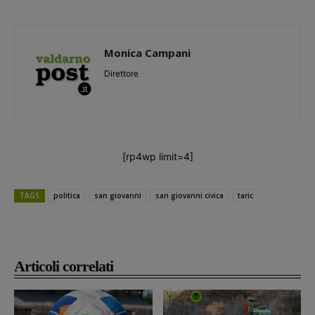
Monica Campani
Direttore
[rp4wp limit=4]
TAGS
politica
san giovanni
san giovanni civica
taric
Articoli correlati