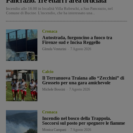
Pancrazio. Tre ettari l’area bruciata
Incendio alle 16.00 in località Villa Rubeschi, a San Pancrazio, nel
Comune di Bucine. L'incendio, che ha interessato una...
Cronaca
Autostrada, furgoncino a fuoco tra
Firenze sud e Incisa Reggello
Glenda Venturini
-
7 Agosto 2026
Calcio
Il Terranuova Traiana allo “Zecchini” di
Grosseto per una gara amichevole
Michele Bossini
-
7 Agosto 2026
Cronaca
Incendio nel bosco della Trappola.
Soccorsi sul posto per spegnere le fiamme
Monica Campani
-
7 Agosto 2026