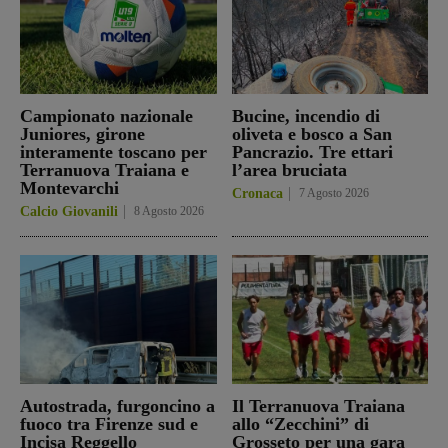
Campionato nazionale
Bucine, incendio di
Juniores, girone
oliveta e bosco a San
interamente toscano per
Pancrazio. Tre ettari
Terranuova Traiana e
l’area bruciata
Montevarchi
Cronaca
7 Agosto 2026
Calcio Giovanili
8 Agosto 2026
Autostrada, furgoncino a
Il Terranuova Traiana
fuoco tra Firenze sud e
allo “Zecchini” di
Incisa Reggello
Grosseto per una gara