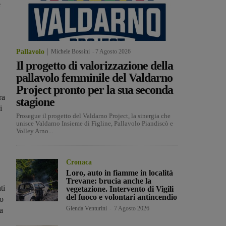
e
Pallavolo
Michele Bossini
-
7 Agosto 2026
Il progetto di valorizzazione della
pallavolo femminile del Valdarno
Project pronto per la sua seconda
ra
stagione
i
Prosegue il progetto del Valdarno Project, la sinergia che
unisce Valdarno Insieme di Figline, Pallavolo Piandiscò e
Volley Arno...
Cronaca
Loro, auto in fiamme in località
Trevane: brucia anche la
ti
vegetazione. Intervento di Vigili
del fuoco e volontari antincendio
no
Glenda Venturini
-
7 Agosto 2026
a