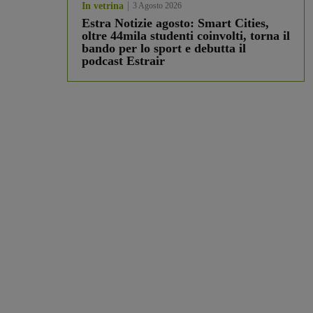
In vetrina
3 Agosto 2026
Estra Notizie agosto: Smart Cities,
oltre 44mila studenti coinvolti, torna il
bando per lo sport e debutta il
podcast Estrair