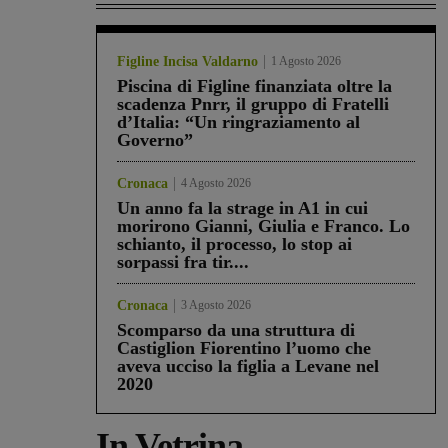
Figline Incisa Valdarno
1 Agosto 2026
Piscina di Figline finanziata oltre la
scadenza Pnrr, il gruppo di Fratelli
d’Italia: “Un ringraziamento al
Governo”
Cronaca
4 Agosto 2026
Un anno fa la strage in A1 in cui
morirono Gianni, Giulia e Franco. Lo
schianto, il processo, lo stop ai
sorpassi fra tir....
Cronaca
3 Agosto 2026
Scomparso da una struttura di
Castiglion Fiorentino l’uomo che
aveva ucciso la figlia a Levane nel
2020
In Vetrina