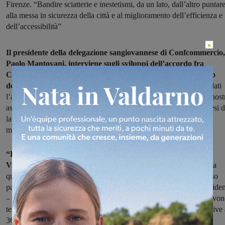
Firenze. “Bandire sciatterie e inestetismi, da un lato, dall’altro puntar
alla messa in sicurezza della città e al miglioramento dell’efficienza e
dell’accessibilità”
×
Il presidente della delegazione sangiovannese di Confcommercio,
Paolo Mantovani, interviene sugli sviluppi dell’accordo fra
Comune e Università di Firenze per ridisegnare il nuovo volto
della città.
“Confidiamo che in questa prima fase di raccolta dei dati
l’amministrazione voglia tenere presente le considerazioni che la nost
associazione di categoria aveva già espresso tempo fa in una ipotesi d
lavoro che poi purtroppo non ha trovato finanziatori ma che ora
mettiamo volentieri a disposizione della città”.
“Dal progetto di riqualificazione urbana di San Giovanni
Valdarno
dipende anche il futuro delle nostre imprese, non solo la
qualità di vita di residenti e turisti. Avevamo strutturato un percorso
partecipato e condiviso fra i commercianti e l’associazione dei residen
– racconta Mantovani – nella stesura di un piano urbanistico si devo
tenere in considerazione commenti e aspirazioni di chi la città la vive 
360 gradi, sul campo, come facciamo noi operatori, che nei nostri