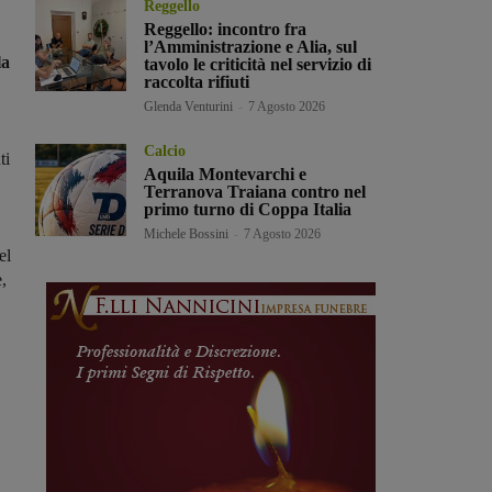
Reggello
Reggello: incontro fra
l’Amministrazione e Alia, sul
la
tavolo le criticità nel servizio di
raccolta rifiuti
Glenda Venturini
-
7 Agosto 2026
Calcio
ti
Aquila Montevarchi e
Terranova Traiana contro nel
primo turno di Coppa Italia
Michele Bossini
-
7 Agosto 2026
el
,