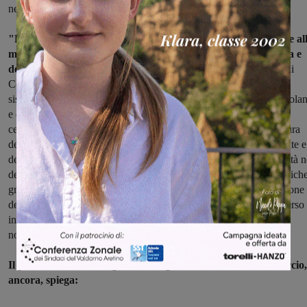
negozi oltre tutto ascoltiamo ogni giorno la voce del popolo”.
"Bandire sciatterie e inestetismi, da un lato, dall’altro puntare al
messa in sicurezza della città e al miglioramento dell’efficienza e
dell’accessibilità
: questi i principi che hanno guidato il progetto di
Confcommercio – continua Mantovani – cominciando dalla
sistemazione dei fili della luce, per togliere finalmente quei cavi volan
e quei quadri elettrici di fortuna che oggi deturpano perfino il
centralissimo corso Italia. Ma abbiamo preso in esame anche la cura
dell’arredo urbano e delle pertinenze esterne delle abitazioni private e
dei locali, che oggi avrebbero bisogno di una maggiore omogeneità n
design e nei colori. E ancora: la manutenzione di fontanelle pubbliche
grondaie private e rastrelliere, la segnaletica museale, la sistemazione
dei parcheggi, la riqualificazione di alcune aree specifiche, attraverso
interventi strutturali ma anche di pulizia ordinaria e straordinaria
nonché di presidio per la legalità e la sicurezza”.
Il presidente della delegazione sangiovannese di Confcommercio,
ancora, spiega: