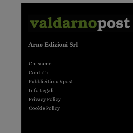
Arno Edizioni Srl
Chi siamo
Contatti
Pubblicità su Vpost
Info Legali
Privacy Policy
Cookie Policy
Html code here! Replace this with any non empty raw
html code and that's it.