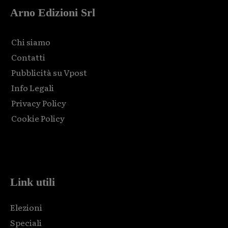
Arno Edizioni Srl
Chi siamo
Contatti
Pubblicità su Vpost
Info Legali
Privacy Policy
Cookie Policy
Html code here! Replace this with any non empty raw html
code and that's it.
Link utili
Elezioni
Speciali