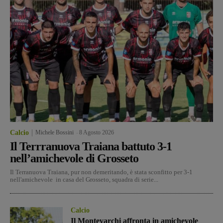
Calcio
Michele Bossini
-
8 Agosto 2026
Il Terrranuova Traiana battuto 3-1
nell’amichevole di Grosseto
Il Terranuova Traiana, pur non demeritando, è stata sconfitto per 3-1
nell'amichevole in casa del Grosseto, squadra di serie...
Calcio
Il Montevarchi affronta in amichevole