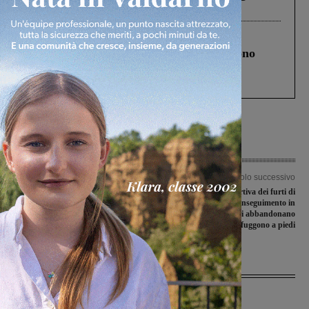
Levane nel 2020
Cronaca
4 Agosto 2026
Un anno fa la strage in A1 in cui morirono
Gianni, Giulia e Franco. Lo schianto, il
processo, lo stop ai sorpassi fra tir....
Articolo precedente
Articolo successivo
Gli studenti del Vasari si sfidano a
Ritrovata la refurtiva dei furti di
suon di cocktail. Lisa Orofino si
Faella: dopo un inseguimento in
aggiudica il campionato barman
autostrada i ladri abbandonano
“Memorial Violi”
l’auto e fuggono a piedi
Ultime Notizie