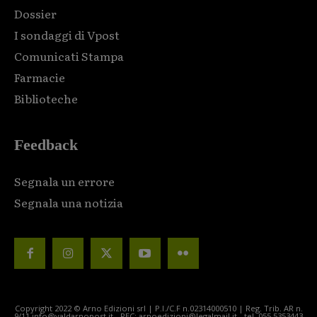
Dossier
I sondaggi di Vpost
Comunicati Stampa
Farmacie
Biblioteche
Feedback
Segnala un errore
Segnala una notizia
Copyright 2022 © Arno Edizioni srl | P.I./C.F n.02314000510 | Reg. Trib. AR n.
9/11 info@valdarnopost.it - PEC: arnoedizioni@legalmail.it - tel. 055.5353443