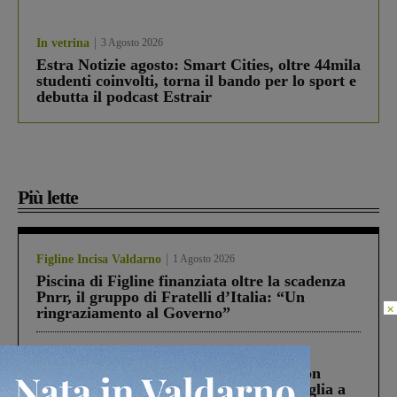
In vetrina
3 Agosto 2026
Estra Notizie agosto: Smart Cities, oltre 44mila
studenti coinvolti, torna il bando per lo sport e
debutta il podcast Estrair
Più lette
Figline Incisa Valdarno
1 Agosto 2026
Piscina di Figline finanziata oltre la scadenza
Pnrr, il gruppo di Fratelli d’Italia: “Un
×
ringraziamento al Governo”
Cronaca
3 Agosto 2026
Scomparso da una struttura di Castiglion
Fiorentino l’uomo che aveva ucciso la figlia a