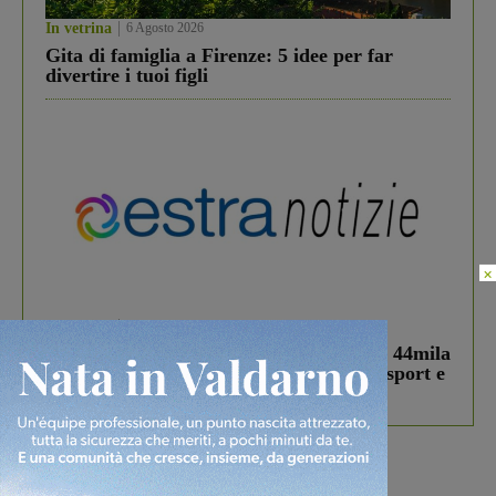
In vetrina
6 Agosto 2026
Gita di famiglia a Firenze: 5 idee per far
divertire i tuoi figli
×
In vetrina
3 Agosto 2026
Estra Notizie agosto: Smart Cities, oltre 44mila
studenti coinvolti, torna il bando per lo sport e
debutta il podcast Estrair