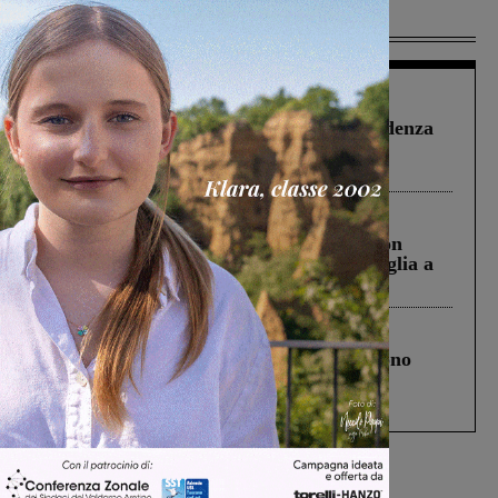
Più lette
Figline Incisa Valdarno
1 Agosto 2026
Piscina di Figline finanziata oltre la scadenza
Pnrr, il gruppo di Fratelli d’Italia: “Un
ringraziamento al Governo”
Cronaca
3 Agosto 2026
Scomparso da una struttura di Castiglion
Fiorentino l’uomo che aveva ucciso la figlia a
Levane nel 2020
Cronaca
4 Agosto 2026
Un anno fa la strage in A1 in cui morirono
Gianni, Giulia e Franco. Lo schianto, il
processo, lo stop ai sorpassi fra tir....