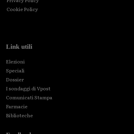
Privacy Policy
Cookie Policy
Html code here! Replace this with any non empty raw html
code and that's it.
Link utili
Elezioni
Speciali
Dossier
I sondaggi di Vpost
Comunicati Stampa
Farmacie
Biblioteche