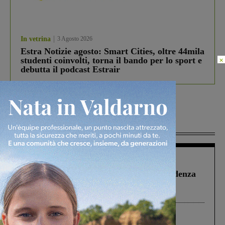
In vetrina
3 Agosto 2026
Estra Notizie agosto: Smart Cities, oltre 44mila
×
studenti coinvolti, torna il bando per lo sport e
debutta il podcast Estrair
Più lette
Figline Incisa Valdarno
1 Agosto 2026
Piscina di Figline finanziata oltre la scadenza
Pnrr, il gruppo di Fratelli d’Italia: “Un
ringraziamento al Governo”
Cronaca
3 Agosto 2026