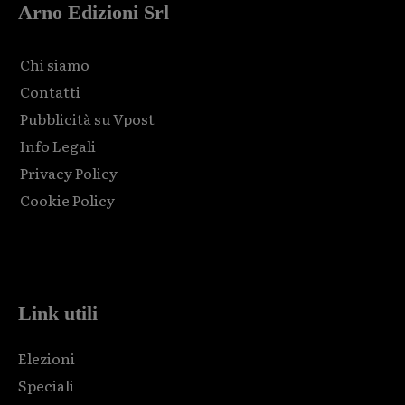
Arno Edizioni Srl
Chi siamo
Contatti
Pubblicità su Vpost
Info Legali
Privacy Policy
Cookie Policy
Html code here! Replace this with any non empty raw html
code and that's it.
Link utili
Elezioni
Speciali