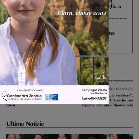
Scomparso da una struttura di Castiglion
Fiorentino l’uomo che aveva ucciso la figlia a
Levane nel 2020
Cronaca
4 Agosto 2026
Un anno fa la strage in A1 in cui morirono
Gianni, Giulia e Franco. Lo schianto, il
processo, lo stop ai sorpassi fra tir....
Articolo precedente
Articolo successivo
39° edizione della Festa della
“Carabinieri per sorridere”,
primavera: ospite particolare Paolo
inaugurata la mostra. C’è anche una
Rossi
vignetta dedicata a Montevarchi
Ultime Notizie