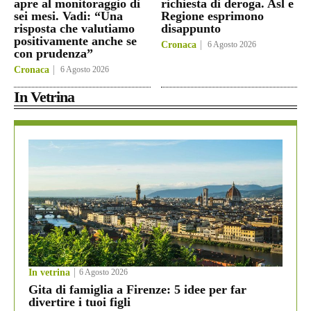
apre al monitoraggio di
richiesta di deroga. Asl e
sei mesi. Vadi: “Una
Regione esprimono
risposta che valutiamo
disappunto
positivamente anche se
Cronaca
6 Agosto 2026
con prudenza”
Cronaca
6 Agosto 2026
In Vetrina
In vetrina
6 Agosto 2026
Gita di famiglia a Firenze: 5 idee per far
divertire i tuoi figli