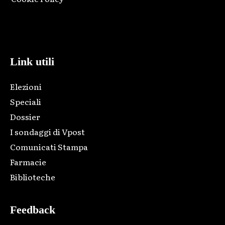
Html code here! Replace this with any non empty raw html
code and that's it.
Link utili
Elezioni
Speciali
Dossier
I sondaggi di Vpost
Comunicati Stampa
Farmacie
Biblioteche
Feedback