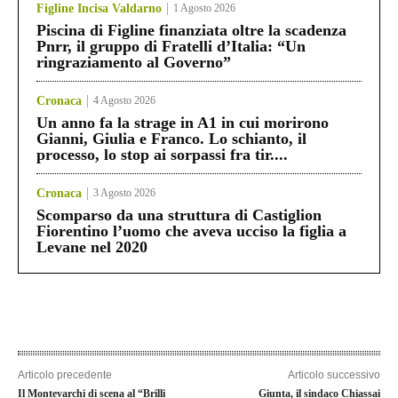
Figline Incisa Valdarno
1 Agosto 2026
Piscina di Figline finanziata oltre la scadenza
Pnrr, il gruppo di Fratelli d’Italia: “Un
ringraziamento al Governo”
Cronaca
4 Agosto 2026
Un anno fa la strage in A1 in cui morirono
Gianni, Giulia e Franco. Lo schianto, il
processo, lo stop ai sorpassi fra tir....
Cronaca
3 Agosto 2026
Scomparso da una struttura di Castiglion
Fiorentino l’uomo che aveva ucciso la figlia a
Levane nel 2020
Articolo precedente
Articolo successivo
Il Montevarchi di scena al “Brilli
Giunta, il sindaco Chiassai