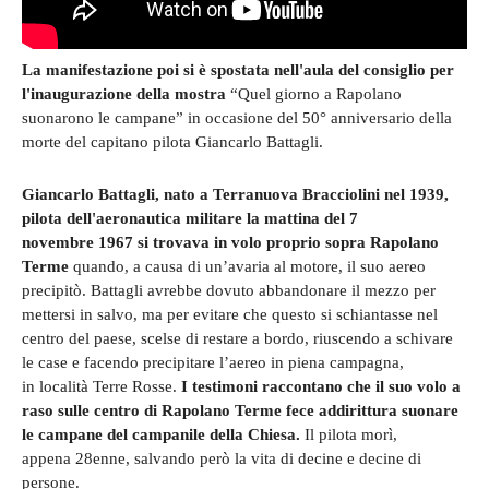
La manifestazione poi si è spostata nell'aula del consiglio per
l'inaugurazione della mostra
“Quel giorno a Rapolano
suonarono le campane” in occasione del 50° anniversario della
morte del capitano pilota Giancarlo Battagli.
Giancarlo Battagli, nato a Terranuova Bracciolini nel 1939,
pilota dell'aeronautica militare la mattina del 7
novembre 1967 si trovava in volo proprio sopra Rapolano
Terme
quando, a causa di un’avaria al motore, il suo aereo
precipitò. Battagli avrebbe dovuto abbandonare il mezzo per
mettersi in salvo, ma per evitare che questo si schiantasse nel
centro del paese, scelse di restare a bordo, riuscendo a schivare
le case e facendo precipitare l’aereo in piena campagna,
in località Terre Rosse.
I testimoni raccontano che il suo volo a
raso sulle centro di Rapolano Terme fece addirittura suonare
le campane del campanile della Chiesa.
Il pilota morì,
appena 28enne, salvando però la vita di decine e decine di
persone.