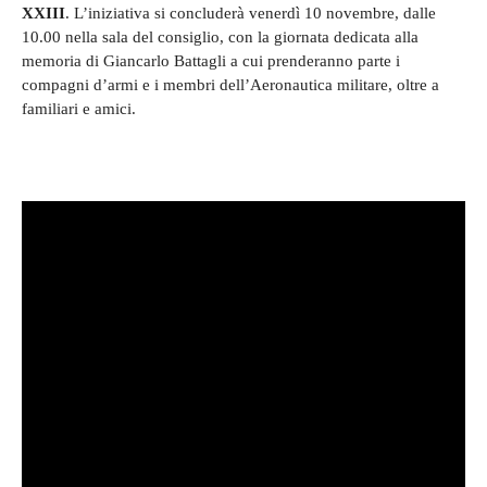
XXIII
. L’iniziativa si concluderà venerdì 10 novembre, dalle
10.00 nella sala del consiglio, con la giornata dedicata alla
memoria di Giancarlo Battagli a cui prenderanno parte i
compagni d’armi e i membri dell’Aeronautica militare, oltre a
familiari e amici.