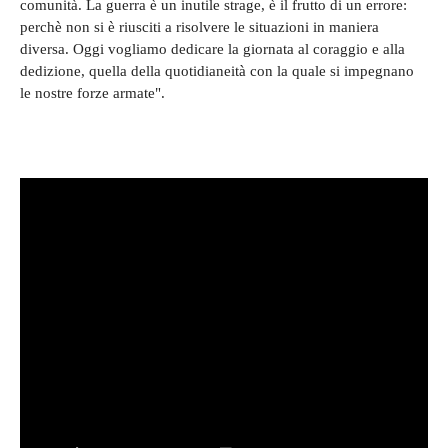
comunità. La guerra è un inutile strage, è il frutto di un errore:
perchè non si è riusciti a risolvere le situazioni in maniera
diversa. Oggi vogliamo dedicare la giornata al coraggio e alla
dedizione, quella della quotidianeità con la quale si impegnano
le nostre forze armate".