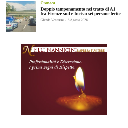
Cronaca
Doppio tamponamento nel tratto di A1
fra Firenze sud e Incisa: sei persone ferite
Glenda Venturini
-
6 Agosto 2026