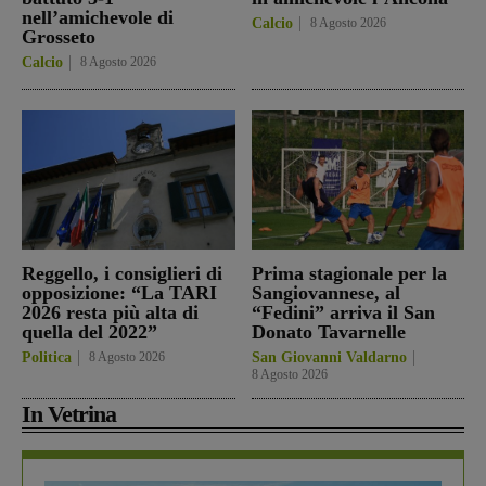
nell’amichevole di
Calcio
8 Agosto 2026
Grosseto
Calcio
8 Agosto 2026
Reggello, i consiglieri di
Prima stagionale per la
opposizione: “La TARI
Sangiovannese, al
2026 resta più alta di
“Fedini” arriva il San
quella del 2022”
Donato Tavarnelle
Politica
8 Agosto 2026
San Giovanni Valdarno
8 Agosto 2026
In Vetrina