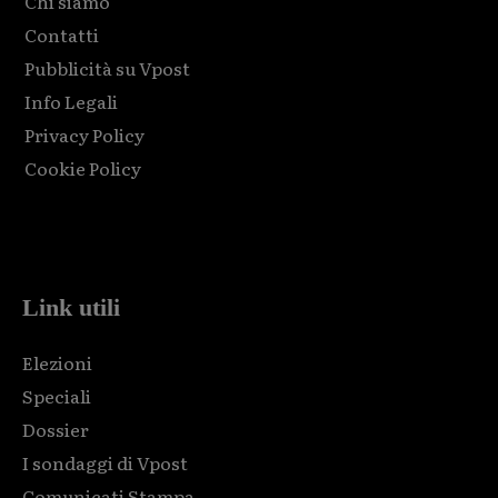
Chi siamo
Contatti
Pubblicità su Vpost
Info Legali
Privacy Policy
Cookie Policy
Html code here! Replace this with any non empty raw html
code and that's it.
Link utili
Elezioni
Speciali
Dossier
I sondaggi di Vpost
Comunicati Stampa