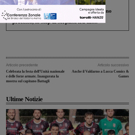
Cronaca
4 Agosto 2026
Un anno fa la strage in A1 in cui morirono
Gianni, Giulia e Franco. Lo schianto, il
processo, lo stop ai sorpassi fra tir....
Articolo precedente
Articolo successivo
Celebrata la festa dell’Unità nazionale
Anche il Valdarno a Lucca Comics &
e delle forze armate. Inaugurata la
Games
mostra sul capitano Battagli
Ultime Notizie