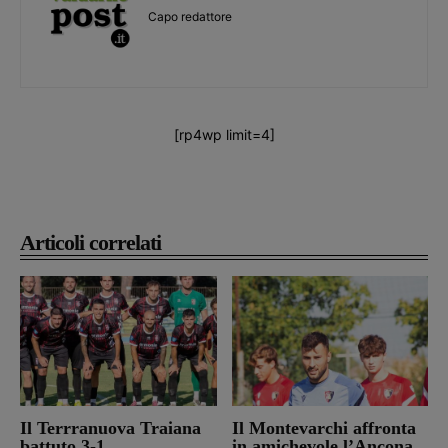
Capo redattore
[rp4wp limit=4]
Articoli correlati
Il Terrranuova Traiana
Il Montevarchi affronta
battuto 3-1
in amichevole l’Ancona