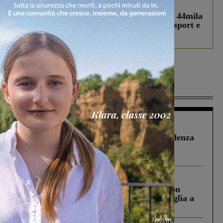
In vetrina
3 Agosto 2026
Estra Notizie agosto: Smart Cities, oltre 44mila
studenti coinvolti, torna il bando per lo sport e
debutta il podcast Estrair
Più lette
Figline Incisa Valdarno
1 Agosto 2026
Piscina di Figline finanziata oltre la scadenza
Pnrr, il gruppo di Fratelli d’Italia: “Un
ringraziamento al Governo”
Cronaca
3 Agosto 2026
Scomparso da una struttura di Castiglion
Fiorentino l’uomo che aveva ucciso la figlia a
Levane nel 2020