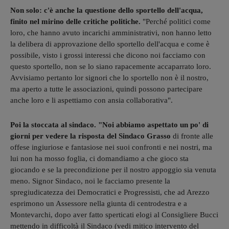
Non solo: c'è anche la questione dello sportello dell'acqua,
finito nel mirino delle critiche politiche.
"Perché politici come
loro, che hanno avuto incarichi amministrativi, non hanno letto
la delibera di approvazione dello sportello dell'acqua e come è
possibile, visto i grossi interessi che dicono noi facciamo con
questo sportello, non se lo siano rapacemente accaparrato loro.
Avvisiamo pertanto lor signori che lo sportello non è il nostro,
ma aperto a tutte le associazioni, quindi possono partecipare
anche loro e li aspettiamo con ansia collaborativa".
Poi la stoccata al sindaco. "Noi abbiamo aspettato un po' di
giorni per vedere la risposta del Sindaco Grasso
di fronte alle
offese ingiuriose e fantasiose nei suoi confronti e nei nostri, ma
lui non ha mosso foglia, ci domandiamo a che gioco sta
giocando e se la precondizione per il nostro appoggio sia venuta
meno. Signor Sindaco, noi le facciamo presente la
spregiudicatezza dei Democratici e Progressisti, che ad Arezzo
esprimono un Assessore nella giunta di centrodestra e a
Montevarchi, dopo aver fatto sperticati elogi al Consigliere Bucci
mettendo in difficoltà il Sindaco (vedi mitico intervento del