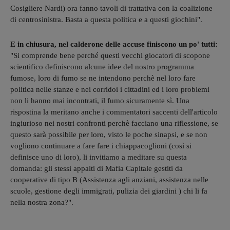
Cosigliere Nardi) ora fanno tavoli di trattativa con la coalizione
di centrosinistra. Basta a questa politica e a questi giochini".
E in chiusura, nel calderone delle accuse finiscono un po' tutti:
"Si comprende bene perché questi vecchi giocatori di scopone
scientifico definiscono alcune idee del nostro programma
fumose, loro di fumo se ne intendono perchè nel loro fare
politica nelle stanze e nei corridoi i cittadini ed i loro problemi
non li hanno mai incontrati, il fumo sicuramente sì. Una
rispostina la meritano anche i commentatori saccenti dell'articolo
ingiurioso nei nostri confronti perchè facciano una riflessione, se
questo sarà possibile per loro, visto le poche sinapsi, e se non
vogliono continuare a fare fare i chiappacoglioni (così si
definisce uno di loro), li invitiamo a meditare su questa
domanda: gli stessi appalti di Mafia Capitale gestiti da
cooperative di tipo B (Assistenza agli anziani, assistenza nelle
scuole, gestione degli immigrati, pulizia dei giardini ) chi li fa
nella nostra zona?".