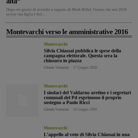
alta”
Dopo tre giorni di ricerche a tappeto di Miah Billal, l'uomo che nel 2020
uccise sua figlia e ferì...
Montevarchi verso le amministrative 2016
Montevarchi
Silvia Chiassai pubblica le spese della
campagna elettorale. Questa sera la
chiusura in piazza
Glenda Venturini
-
17 Giugno 2016
Montevarchi
I sindaci del Valdarno aretino e i segretari
comunali del Pd esprimono il proprio
sostegno a Paolo Ricci
Glenda Venturini
-
16 Giugno 2016
Montevarchi
L’appello al voto di Silvia Chiassai in una