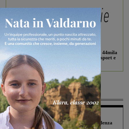
In vetrina
3 Agosto 2026
Estra Notizie agosto: Smart Cities, oltre 44mila
studenti coinvolti, torna il bando per lo sport e
debutta il podcast Estrair
Più lette
Figline Incisa Valdarno
1 Agosto 2026
Piscina di Figline finanziata oltre la scadenza
Pnrr, il gruppo di Fratelli d’Italia: “Un