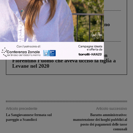
ringraziamento al Governo”
Cronaca
4 Agosto 2026
Un anno fa la strage in A1 in cui morirono
Gianni, Giulia e Franco. Lo schianto, il
processo, lo stop ai sorpassi fra tir....
Cronaca
3 Agosto 2026
Scomparso da una struttura di Castiglion
Fiorentino l’uomo che aveva ucciso la figlia a
Levane nel 2020
Articolo precedente
Articolo successivo
La Sangiovannese fermata sul
Baratto amministrativo:
pareggio a Scandicci
manutenzione dei luoghi pubblici al
posto dei pagamenti delle tasse
comunali