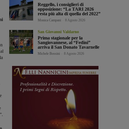
Reggello, i consiglieri di
opposizione: “La TARI 2026
resta più alta di quella del 2022”
ni
Monica Campani
-
8 Agosto 2026
San Giovanni Valdarno
Prima stagionale per la
Sangiovannese, al “Fedini”
on
arriva il San Donato Tavarnelle
al
Michele Bossini
-
8 Agosto 2026
la
a
e
e
”.
o