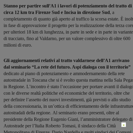
Stanno per partire sull’A1 i lavori di potenziamento del tratto di
circa 12 km tra Firenze Sud e Incisa in direzione Sud
, a
completamento di quanto già aperto al traffico la scorsa estate. È inolt
in fase di approvazione il progetto per la realizzazione della terza cor
per ulteriori 18 km di lunghezza, in parte in sede e in parte in variante
di tracciato, fino al Valdarno, per un valore complessivo di oltre 600
milioni di euro.
Gli aggiornamenti relativi al tratto valdarnese dell’A1 arrivano
dal seminario “La rete del futuro. Aspi dialoga con il territorio”
dedicato al piano di potenziamento e ammodernamento della rete
autostradale in Toscana che si è svolto questa mattina nella Sala Pega
in Regione. L’incontro è stato l’occasione per portare avanti il dialog
con le diverse realtà politiche ed economiche del territorio, oltre che
per definire l’assetto dei nuovi investimenti, già previsti o allo studio
della concessionaria, in un’ottica di efficientamento delle infrastruttur
autostradali della regione. Al seminario erano presenti, oltre al
presidente della Regione Eugenio Giani, l’amministratore delegato di
×
Autostrade per l’Italia Roberto Tomasi, il sindaco della Città
Metropolitana di Firenze, Dario Nardella e molti sindaci dei Comuni