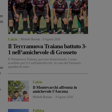
re
sia
Calcio
Michele Bossini
-
8 Agosto 2026
Il Terrranuova Traiana battuto 3-
1 nell’amichevole di Grosseto
Il Terranuova Traiana, pur non demeritando, è stata
sconfitto per 3-1 nell'amichevole in casa del Grosseto,
squadra di serie...
so
o
Calcio
Il Montevarchi affronta in
e
amichevole l’Ancona
Michele Bossini
-
8 Agosto 2026
Politica