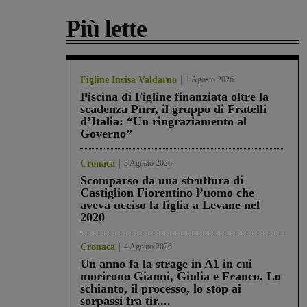
Più lette
Figline Incisa Valdarno
1 Agosto 2026
Piscina di Figline finanziata oltre la
scadenza Pnrr, il gruppo di Fratelli
d’Italia: “Un ringraziamento al
Governo”
Cronaca
3 Agosto 2026
Scomparso da una struttura di
Castiglion Fiorentino l’uomo che
aveva ucciso la figlia a Levane nel
2020
Cronaca
4 Agosto 2026
Un anno fa la strage in A1 in cui
morirono Gianni, Giulia e Franco. Lo
schianto, il processo, lo stop ai
sorpassi fra tir....