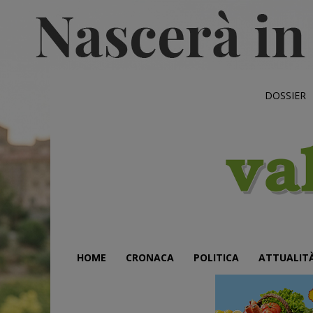
DOSSIER
HOME
CRONACA
POLITICA
ATTUALIT