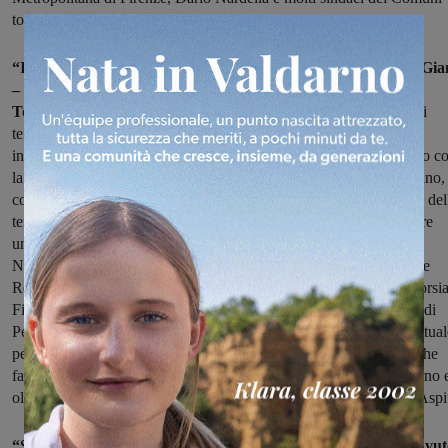
toscani.
“Il punto fatto oggi con Società autostrade – ha commentato Gia
– è molto importante perché ci restituisce l’immagine di una
Toscana moderna
e che va avanti realizzando con impegno e nei
tempi gli accordi presi. Una sinergia essenziale per lo sviluppo
infrastrutturale della Toscana. Penso ad esempio al nuovo tracciato c
la galleria a tre corsie più lunga d’Europa fra Barberino e Calenzano, 
completamento, a Osteria Nuova, nel Comune di Bagno a Ripoli, del
terza corsia autostradale, ai lavori in corso per consentire di mettere
un’ulteriore galleria accanto a quella esistente di San Donato.
Naturalmente ci sono molte cose da fare e sono quelle su cui come
Regione ci siamo impegnando con forza. Prima di tutto la terza corsi
Firenze-Prato-Pistoia che passa dalla realizzazione dello svincolo di
Peretola, e tutta una serie di opere complementari, connesse all’ attual
percorso della terza corsia. È importante anche la contrattazione che
faremo sul progetto per la terza corsia fino a San Giovanni Valdarno 
oltre. Devo riconoscere grande concretezza e determinazione ad Aspi
“Stamani – ha aggiunto il sindaco Dario Nardella- abbiamo avut