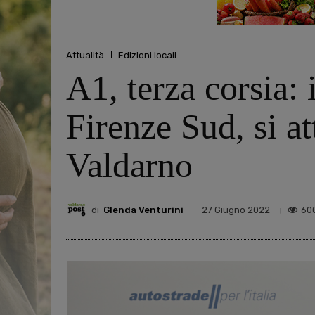
Attualità
Edizioni locali
A1, terza corsia: 
Firenze Sud, si at
Valdarno
di
Glenda Venturini
60
27 Giugno 2022