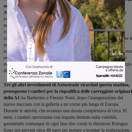
un confronto molto proficuo con enti locali, Regione ed
Autostrade.
La buona notizia è che parte la cantierizzazione dello
svincolo di Peretola, svincolo importantissimo per la città e l’area
metropolitana e per l’accesso all’A11, dove nel frattempo
cominceranno i lavori della terza corsia. Bene anche l’avvio dei
cantieri dell’A1 da Incisa a Firenze sud. Nel corso della discussione 
poi rilanciato l’obiettivo di realizzare un ‘gemello’ del parcheggio
scambiatore di Villa Costanza che sarebbe all’Osmannoro, tra Firenz
nord e e Scandicci, e intanto va avanti anche la progettazione dello
svincolo di Scandicci. In totale dunque abbiamo un miliardo e mezzo
di interventi in via di cantierizzazione”.
Tre gli altri investimenti di Autostrade ricordati questa mattina,
proseguono i cantieri per la riqualifica delle carreggiate originar
della A1
tra Barberino e Firenze Nord, dopo l’inaugurazione del
nuovo tracciato con la galleria a tre corsie più lunga di Europa.
Durante le attività, che avranno una durata complessiva di circa 30
mesi, i cantieri opereranno con impatto limitato sulla viabilità,
garantendo comunque in ogni fase due corsie in direzione Bologna.
Sono poi previsti circa 40 mesi per portare a termine la realizzazione