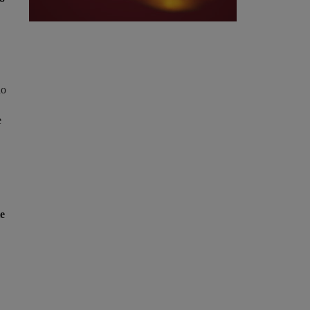
ho
e
ie