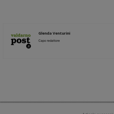
Glenda Venturini
Capo redattore
Share