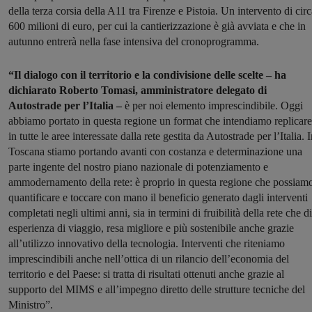
della terza corsia della A11 tra Firenze e Pistoia. Un intervento di cir
600 milioni di euro, per cui la cantierizzazione è già avviata e che in
autunno entrerà nella fase intensiva del cronoprogramma.
“Il dialogo con il territorio e la condivisione delle scelte – ha
dichiarato Roberto Tomasi, amministratore delegato di
Autostrade per l’Italia –
è per noi elemento imprescindibile. Oggi
abbiamo portato in questa regione un format che intendiamo replicare
in tutte le aree interessate dalla rete gestita da Autostrade per l’Italia. 
Toscana stiamo portando avanti con costanza e determinazione una
parte ingente del nostro piano nazionale di potenziamento e
ammodernamento della rete: è proprio in questa regione che possiam
quantificare e toccare con mano il beneficio generato dagli interventi
completati negli ultimi anni, sia in termini di fruibilità della rete che di
esperienza di viaggio, resa migliore e più sostenibile anche grazie
all’utilizzo innovativo della tecnologia. Interventi che riteniamo
imprescindibili anche nell’ottica di un rilancio dell’economia del
territorio e del Paese: si tratta di risultati ottenuti anche grazie al
supporto del MIMS e all’impegno diretto delle strutture tecniche del
Ministro”.