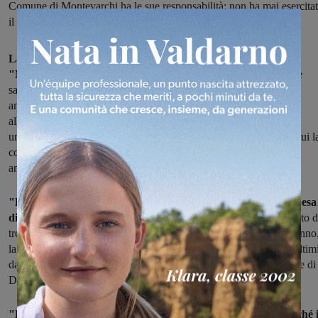
Comune di Montevarchi ha le sue responsabilità: non ha mai esercita
il suo potere di controllo sull’operato del gestore”
La questione rifiuti finisce al centro dell'attacco politico di
"Montevarchi Alternativa",
la coalizione di forze di sinistra che
sabato presenterà il proprio candidato sindaco per le elezioni
amministrative a Montevarchi. "Siamo assolutamente contrari
all’aumento della Tari che ci sarà anche quest’anno a causa di
un’anomala gestione del ciclo dei rifiuti", si legge in una nota in cui l
coalizione rivendica anche di aver incluso nel proprio programma
anche "la ricetta per scongiurare tali aumenti".
"La comunità di Montevarchi che vedrà un aumento della spesa
di oltre 120 mila euro l’anno
a causa del mancato raggiungimento d
tre fattori: la produzione di rifiuti pro-capite maggiore di 500 kg/anno
la Raccolta Differenziata inferiore al 50% (47,74%, in base agli ultim
dati certificati) e il mancato raggiungimento degli obiettivi di legge di
Differenziata anche a livello di ATO Toscana Sud".
"La situazione è di per sé anomala – si legge nella nota – perché i