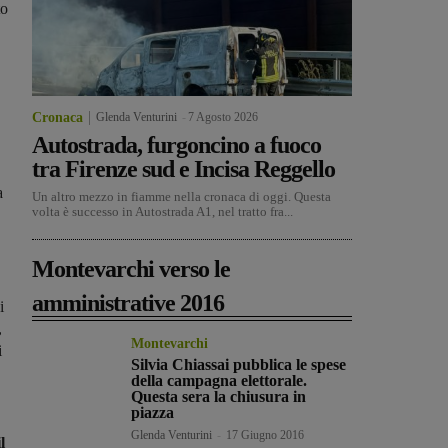
to
Cronaca
Glenda Venturini
-
7 Agosto 2026
Autostrada, furgoncino a fuoco
tra Firenze sud e Incisa Reggello
a
Un altro mezzo in fiamme nella cronaca di oggi. Questa
volta è successo in Autostrada A1, nel tratto fra...
Montevarchi verso le
amministrative 2016
i
,
Montevarchi
i
Silvia Chiassai pubblica le spese
della campagna elettorale.
Questa sera la chiusura in
piazza
Glenda Venturini
-
17 Giugno 2016
l