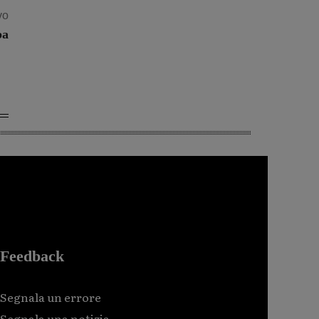
vo
pa
Feedback
Segnala un errore
Segnala una notizia