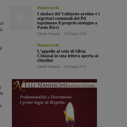
Montevarchi
I sindaci del Valdarno aretino e i
segretari comunali del Pd
esprimono il proprio sostegno a
hé
Paolo Ricci
lo
Glenda Venturini
-
16 Giugno 2016
Montevarchi
il
L’appello al voto di Silvia
Chiassai in una lettera aperta ai
cittadini
Glenda Venturini
-
16 Giugno 2016
g
in
 e