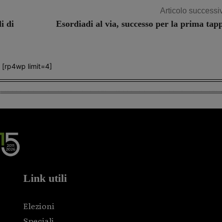
Articolo successi
i di
Esordiadi al via, successo per la prima tap
[rp4wp limit=4]
Link utili
Elezioni
Speciali