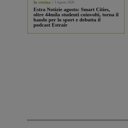
In vetrina
3 Agosto 2026
Estra Notizie agosto: Smart Cities,
oltre 44mila studenti coinvolti, torna il
bando per lo sport e debutta il
podcast Estrair