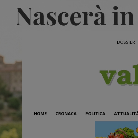
DOSSIER
HOME
CRONACA
POLITICA
ATTUALIT