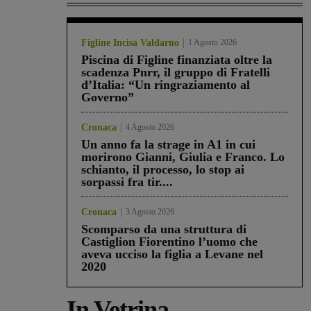
Figline Incisa Valdarno
1 Agosto 2026
Piscina di Figline finanziata oltre la
scadenza Pnrr, il gruppo di Fratelli
d’Italia: “Un ringraziamento al
Governo”
Cronaca
4 Agosto 2026
Un anno fa la strage in A1 in cui
morirono Gianni, Giulia e Franco. Lo
schianto, il processo, lo stop ai
sorpassi fra tir....
Cronaca
3 Agosto 2026
Scomparso da una struttura di
Castiglion Fiorentino l’uomo che
aveva ucciso la figlia a Levane nel
2020
In Vetrina