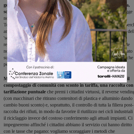
gestore del ciclo rifiuti guadagna dal conferimento in discarica,
scaricando sulle tariffe
ai cittadini le penali per gli obiettivi di legge
non raggiunti. Ma non si può addossare la colpa unicamente a Sei
Toscana – aggiungono i promotori di Montevarchi Alternativa – perc
anche il comune ha le sue responsabilità: primo perché è tra i soci del
'scatolone' misto pubblico-privato Sei Toscana, secondo perché la
responsabilità ultima delle azioni del gestore sul territorio comunale
non può che ricadere sull'amministrazione, che non ha mai esercitato 
suo potere di controllo sull’operato del gestore, né ha attuato pratiche
per incentivare comportamenti virtuosi".
Montevarchi Alternativa espone la sua ricetta: "Proponiamo il
compostaggio di comunità con sconto in tariffa, una raccolta con
tariffazione puntuale
che premi i cittadini virtuosi, il reverse vendin
(con macchinari che ritirano contenitori di plastica e alluminio dando 
cambio buoni sconto) e, soprattutto, il controllo di tutta la filiera post-
raccolta dei rifiuti, in modo da favorire il riutilizzo nei cicli industriali
il riciclaggio invece del costoso conferimento agli attuali impianti. Ci
impegneremo affinché i cittadini abbiano il servizio cui hanno diritto
con le tasse che pagano: vogliamo scoraggiare i metodi che