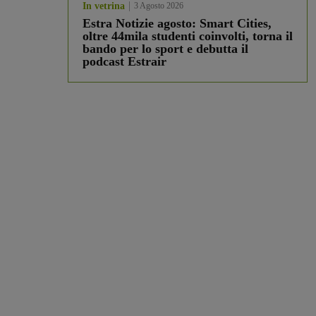
In vetrina
3 Agosto 2026
Estra Notizie agosto: Smart Cities,
oltre 44mila studenti coinvolti, torna il
bando per lo sport e debutta il
podcast Estrair