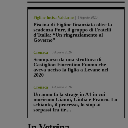
Figline Incisa Valdarno
1 Agosto 2026
Piscina di Figline finanziata oltre la
scadenza Pnrr, il gruppo di Fratelli
d’Italia: “Un ringraziamento al
Governo”
Cronaca
3 Agosto 2026
Scomparso da una struttura di
Castiglion Fiorentino l’uomo che
aveva ucciso la figlia a Levane nel
2020
Cronaca
4 Agosto 2026
Un anno fa la strage in A1 in cui
morirono Gianni, Giulia e Franco. Lo
schianto, il processo, lo stop ai
sorpassi fra tir....
In Vetrina