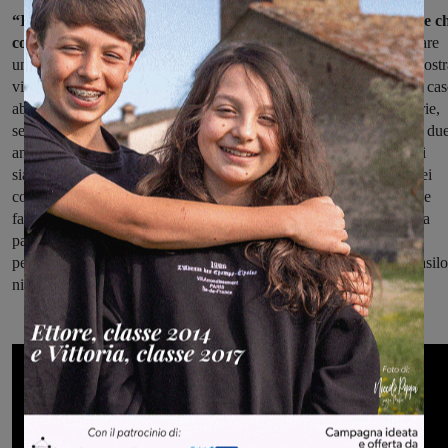
“Innanzitutto un sentito ringraziamento va a tutto il personale c
con passione ha contributo in maniera determinante
a realizzare
una realtà educativa che rappresenta un esempio virtuoso. Nella nostr
visione la scuola e l’educazione rivestono un ruolo-chiave. Non a ca
abbiamo fatto investimenti sulle strutture scolastiche (asilo, primarie,
secondarie di primo grado) per oltre 1 milione di euro negli ultimi du
anni. Nello specifico per l’asilo nido facciamo in modo che non ci
siano liste di attesa e che il comune copra costantemente il 54% dei
costi complessivi in modo da contenere le tariffe d’iscrizione per le
famiglie. Tanto per parlare di numeri si tratta di un investimento da
parte dell’amministrazione di circa 415.000 Euro all’anno, tale da
permettere alle famiglie di pagare solo il 46% dei costi totali dell’asilo
nido”.