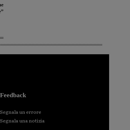
he
e”
Feedback
Segnala un errore
Segnala una notizia