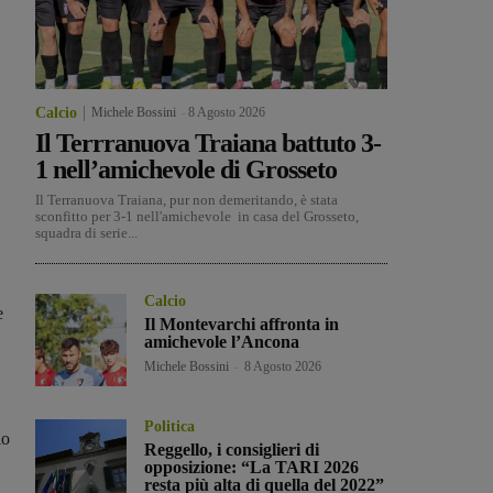
Calcio
Michele Bossini
-
8 Agosto 2026
Il Terrranuova Traiana battuto 3-
1 nell’amichevole di Grosseto
Il Terranuova Traiana, pur non demeritando, è stata
sconfitto per 3-1 nell'amichevole in casa del Grosseto,
squadra di serie...
Calcio
e
Il Montevarchi affronta in
amichevole l’Ancona
Michele Bossini
-
8 Agosto 2026
Politica
io
Reggello, i consiglieri di
opposizione: “La TARI 2026
resta più alta di quella del 2022”