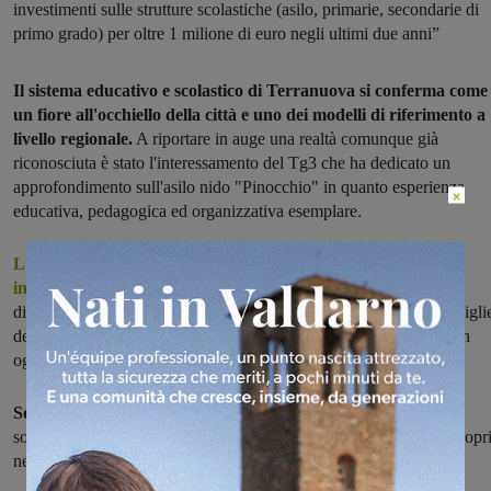
investimenti sulle strutture scolastiche (asilo, primarie, secondarie di
primo grado) per oltre 1 milione di euro negli ultimi due anni”
Il sistema educativo e scolastico di Terranuova si conferma come
un fiore all'occhiello della città e uno dei modelli di riferimento a
livello regionale.
A riportare in auge una realtà comunque già
riconosciuta è stato l'interessamento del Tg3 che ha dedicato un
approfondimento sull'asilo nido "Pinocchio" in quanto esperienza
educativa, pedagogica ed organizzativa esemplare.
L'asilo nido terranuovese, tra l'altro, sottoposto di recente a
interventi nel giardino e all'ingresso
, è stato citato anche per le
dinamiche positive che si sono instaurate tra gli educatori e le famigli
dei bambini, coinvolte in molte delle attività organizzate e libere in
ogni momento di accedere alla struttura.
Soddisfatto il sindaco di Terranuova Sergio Chienni
che ha
sottolineato quanto l'amministrazione comunale stia investendo propr
nel settore dell'istruzione.