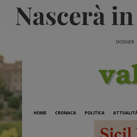
DOSSIER
HOME
CRONACA
POLITICA
ATTUALIT