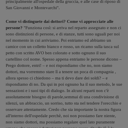
principalmente all'ospedale della gruccia, e alle case di riposo di
San Giovanni e Montevarchi".
Come vi distinguete dai dottori? Come vi approcciate alle
persone?
"Funziona così: si arriva nel reparto assegnato e non ci
sono distinzioni di persone, e di stanze, tutti sono uguali per noi
nel momento in cui arriviamo. Poi entriamo ed abbiamo un
camice con un colletto bianco e rosso, un ricamo sulla tasca sul
petto con scritto AVO ben colorato e sotto ognuno il suo
cartellino col nome. Spesso appena entriamo le persone dicono –
Prego dottore, entri! – e noi rispondiamo che no, non siamo
dottori, ma vorremmo stare lì a tenere un poca di compagnia ,
allora spesso ci chiedono – ma ti devo dare dei soldi? – e
rispondiamo di no. Da qui in poi ognuno ha il suo metodo, le sue
sensazioni e i suoi tipi di dialogo. In alcuni reparti non c'è
assolutamente bisogno di parole,semmai di una condivisione di
silenzi, un abbraccio, un sorriso, tutto sta nel tendere l'orecchio e
osservare attentamente. Credo che sia importante la nostra figura
all'interno dell'ospedale perchè, noi non possiamo fare niente,
non siamo dottori, ma possiamo regalare quel lato puramente