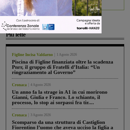
debutta il podcast Estrair
Più lette
Figline Incisa Valdarno
1 Agosto 2026
Piscina di Figline finanziata oltre la scadenza
Pnrr, il gruppo di Fratelli d’Italia: “Un
ringraziamento al Governo”
Cronaca
4 Agosto 2026
Un anno fa la strage in A1 in cui morirono
Gianni, Giulia e Franco. Lo schianto, il
processo, lo stop ai sorpassi fra tir....
Cronaca
3 Agosto 2026
Scomparso da una struttura di Castiglion
Fiorentino l’uomo che aveva ucciso la figlia a