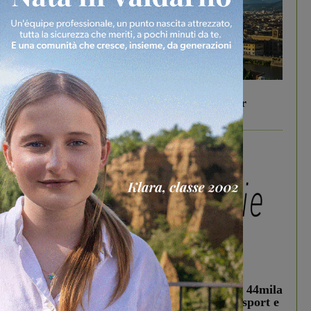
In vetrina
6 Agosto 2026
Gita di famiglia a Firenze: 5 idee per far
divertire i tuoi figli
In vetrina
3 Agosto 2026
Estra Notizie agosto: Smart Cities, oltre 44mila
studenti coinvolti, torna il bando per lo sport e