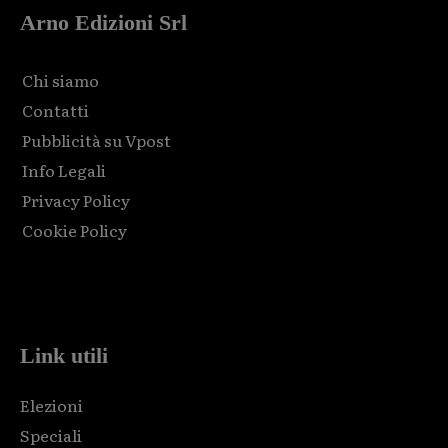
Arno Edizioni Srl
Chi siamo
Contatti
Pubblicità su Vpost
Info Legali
Privacy Policy
Cookie Policy
Html code here! Replace this with any non empty raw html
code and that's it.
Link utili
Elezioni
Speciali