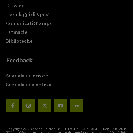
Dossier
I sondaggi di Vpost
Comunicati Stampa
Farmacie
Biblioteche
Feedback
Segnala un errore
Segnala una notizia
Copyright 2022 © Arno Edizioni srl | P.I./C.F n.02314000510 | Reg. Trib. AR n.
9/11 info@valdarnopost.it - PEC: arnoedizioni@legalmail.it - tel. 055.5353443