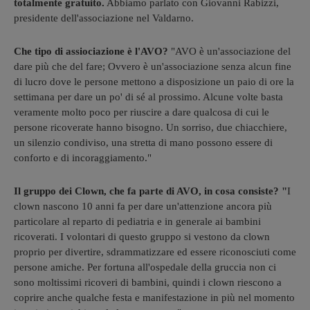
totalmente gratuito.
Abbiamo parlato con Giovanni Rabizzi,
presidente dell'associazione nel Valdarno.
Che tipo di assiociazione è l'AVO?
"AVO è un'associazione del
dare più che del fare; Ovvero è un'associazione senza alcun fine
di lucro dove le persone mettono a disposizione un paio di ore la
settimana per dare un po' di sé al prossimo. Alcune volte basta
veramente molto poco per riuscire a dare qualcosa di cui le
persone ricoverate hanno bisogno. Un sorriso, due chiacchiere,
un silenzio condiviso, una stretta di mano possono essere di
conforto e di incoraggiamento."
Il gruppo dei Clown, che fa parte di AVO, in cosa consiste? "
I
clown nascono 10 anni fa per dare un'attenzione ancora più
particolare al reparto di pediatria e in generale ai bambini
ricoverati. I volontari di questo gruppo si vestono da clown
proprio per divertire, sdrammatizzare ed essere riconosciuti come
persone amiche. Per fortuna all'ospedale della gruccia non ci
sono moltissimi ricoveri di bambini, quindi i clown riescono a
coprire anche qualche festa e manifestazione in più nel momento