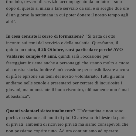
tirocinio, ovvero di servizio accompagnato da un tutor – solo
dopo di questo si inizia a fare servizio da soli e si sceglie due ore
di un giorno la settimana in cui poter donare il nostro tempo agli
altri".
In cosa consiste il corso di formazione? "S
i tratta di otto
incontri sui temi del servizio e della malattia. Quest'anno, il
quinto incontro,
il 26 Ottobre, sarà particolare perchè AVO
Valdarno compie 40 anni,
quindi sarà l'occasione per
festeggiare insieme anche a personaggi che stanno molto a cuore
alla nostra storia. Inoltre è un'occasione per sensibilizzare ancora
di più le eprsone sui temi del nostro volontariato. Tutti gli anni
andiamo nelle scuole a presentarci per cercare di incuriosire i
giovani, ma nonostante il buon riscontro, ultimamente non è mai
abbastanza".
Quanti volontari sieteattualmente?
"Un'ottantina e non sono
pochi, ma siamo stati molti di più! Ci arrivano richieste da parte
di privati ambienti di ricovero privati ma siamo consapevoli che
non possiamo coprire tutto. Ad ora continuiamo ad operare