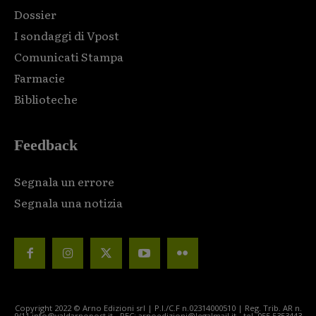
Dossier
I sondaggi di Vpost
Comunicati Stampa
Farmacie
Biblioteche
Feedback
Segnala un errore
Segnala una notizia
Copyright 2022 © Arno Edizioni srl | P.I./C.F n.02314000510 | Reg. Trib. AR n.
9/11 info@valdarnopost.it - PEC: arnoedizioni@legalmail.it - tel. 055.5353443