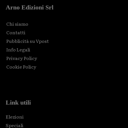
Arno Edizioni Srl
Chi siamo
Contatti
Pubblicità su Vpost
Info Legali
Privacy Policy
Cookie Policy
Html code here! Replace this with any non empty raw html
code and that's it.
Link utili
Elezioni
Speciali