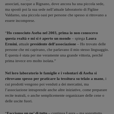
associati, nacque a Rignano, dove ancora ha una piccola sede,
ma spostò poi la sua sede nell’attuale laboratorio di Figline
Valdarno, una piccola oasi per persone che spesso si ritrovano a
essere incomprese.
“
Ho conosciuto Aseba nel 2003, prima io non conoscevo
questa realtà e mi si è aperto un mondo
– spiega
Laura
Ermini
, attuale
presidente dell’associazione
– Ho trovato delle
persone che mi capivano, che parlavano il mio stesso linguaggio.
E questa è stata per me veramente una grande vittoria, perché
prima invece ero molto isolata.”
Nel loro laboratorio le famiglie e i volontari di Aseba si
ritrovano spesso per praticare la tessitura su telaio a mano
, i
cui prodotti vengono poi venduti a dei mercatini, ma
l’associazione intraprende anche altre iniziative, come preparare
recite teatrali, o anche semplicemente organizzare delle cene o
delle uscite fuori.
“
Facciamo un po’ di tutto
– continua Laura – ma soprattutto