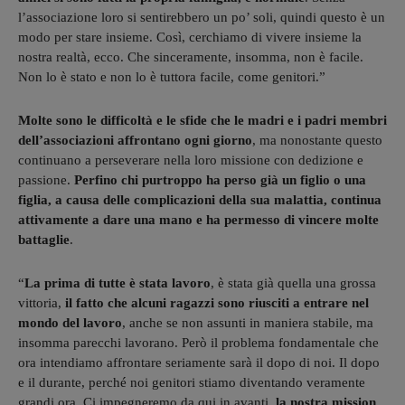
l’associazione loro si sentirebbero un po’ soli, quindi questo è un
modo per stare insieme. Così, cerchiamo di vivere insieme la
nostra realtà, ecco. Che sinceramente, insomma, non è facile.
Non lo è stato e non lo è tuttora facile, come genitori.”
Molte sono le difficoltà e le sfide che le madri e i padri membri
dell’associazioni affrontano ogni giorno
, ma nonostante questo
continuano a perseverare nella loro missione con dedizione e
passione.
Perfino chi purtroppo ha perso già un figlio o una
figlia, a causa delle complicazioni della sua malattia, continua
attivamente a dare una mano e ha permesso di vincere molte
battaglie
.
“
La prima di tutte è stata lavoro
, è stata già quella una grossa
vittoria,
il fatto che alcuni ragazzi sono
riusciti a entrare nel
mondo del lavoro
, anche se non assunti in maniera stabile, ma
insomma parecchi lavorano. Però il problema fondamentale che
ora intendiamo affrontare seriamente sarà il dopo di noi. Il dopo
e il durante, perché noi genitori stiamo diventando veramente
grandi ora. Ci impegneremo da qui in avanti,
la nostra mission