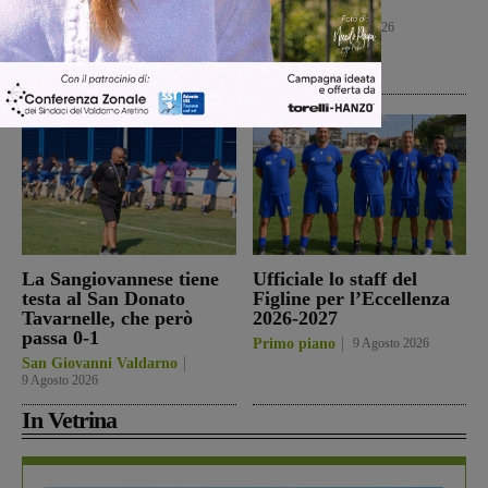
aprono le porte ai
amichevole
ragazzi per i campi di
Calcio
10 Agosto 2026
settembre
Cultura
10 Agosto 2026
La Sangiovannese tiene
Ufficiale lo staff del
testa al San Donato
Figline per l’Eccellenza
Tavarnelle, che però
2026-2027
passa 0-1
Primo piano
9 Agosto 2026
San Giovanni Valdarno
9 Agosto 2026
In Vetrina