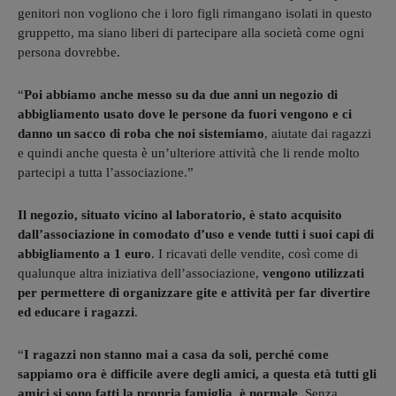
genitori non vogliono che i loro figli rimangano isolati in questo
gruppetto, ma siano liberi di partecipare alla società come ogni
persona dovrebbe.
“
Poi abbiamo anche messo su da due anni un negozio di
abbigliamento usato dove le persone da fuori vengono e ci
danno un sacco di roba che noi sistemiamo
, aiutate dai ragazzi
e quindi anche questa è un’ulteriore attività che li rende molto
partecipi a tutta l’associazione.”
Il negozio, situato vicino al laboratorio, è stato acquisito
dall’associazione in comodato d’uso e vende tutti i suoi capi di
abbigliamento a 1 euro
. I ricavati delle vendite, così come di
qualunque altra iniziativa dell’associazione,
vengono utilizzati
per permettere di organizzare gite e attività per far divertire
ed educare i ragazzi
.
“
I ragazzi non stanno mai a casa da soli, perché come
sappiamo ora è difficile avere degli amici, a questa età tutti gli
amici si sono fatti la propria famiglia, è normale
. Senza