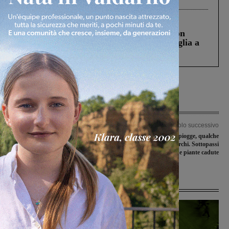
Cronaca
3 Agosto 2026
Scomparso da una struttura di Castiglion
Fiorentino l’uomo che aveva ucciso la figlia a
Levane nel 2020
Articolo precedente
Articolo successivo
Associazione Volontari Ospedalieri
Temporali e forte piogge, qualche
Valdarno: donare conforto gratuito
disagio a Montevarchi. Sottopassi
allagati e alcune piante cadute
Ultime Notizie