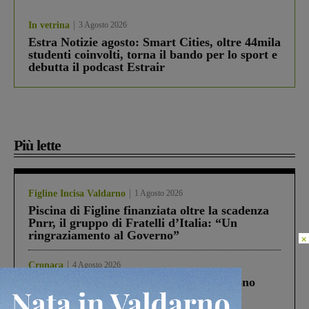
In vetrina
3 Agosto 2026
Estra Notizie agosto: Smart Cities, oltre 44mila
studenti coinvolti, torna il bando per lo sport e
debutta il podcast Estrair
Più lette
Figline Incisa Valdarno
1 Agosto 2026
Piscina di Figline finanziata oltre la scadenza
Pnrr, il gruppo di Fratelli d’Italia: “Un
ringraziamento al Governo”
×
Cronaca
4 Agosto 2026
Un anno fa la strage in A1 in cui morirono
Gianni, Giulia e Franco. Lo schianto, il
processo, lo stop ai sorpassi fra tir....