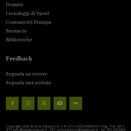
Dossier
I sondaggi di Vpost
Comunicati Stampa
Farmacie
Biblioteche
Feedback
Segnala un errore
Segnala una notizia
Copyright 2022 © Arno Edizioni srl | P.I./C.F n.02314000510 | Reg. Trib. AR n.
9/11 info@valdarnopost.it - PEC: arnoedizioni@legalmail.it - tel. 055.5353443