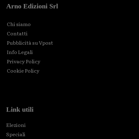
Arno Edizioni Srl
Chi siamo
Contatti
Pubblicità su Vpost
Info Legali
Privacy Policy
Cookie Policy
Html code here! Replace this with any non empty raw html
code and that's it.
Link utili
Elezioni
Speciali