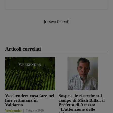
[rp4wp limit=4]
Articoli correlati
Weekender: cosa fare nel
Sospese le ricerche sul
fine settimana in
campo di Miah Billal, il
Valdarno
Prefetto di Arezzo:
“L’attenzione delle
Weekender
7 Agosto 2026