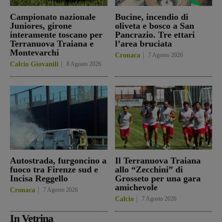
Campionato nazionale
Bucine, incendio di
Juniores, girone
oliveta e bosco a San
interamente toscano per
Pancrazio. Tre ettari
Terranuova Traiana e
l’area bruciata
Montevarchi
Cronaca
7 Agosto 2026
Calcio Giovanili
8 Agosto 2026
Autostrada, furgoncino a
Il Terranuova Traiana
fuoco tra Firenze sud e
allo “Zecchini” di
Incisa Reggello
Grosseto per una gara
amichevole
Cronaca
7 Agosto 2026
Calcio
7 Agosto 2026
In Vetrina