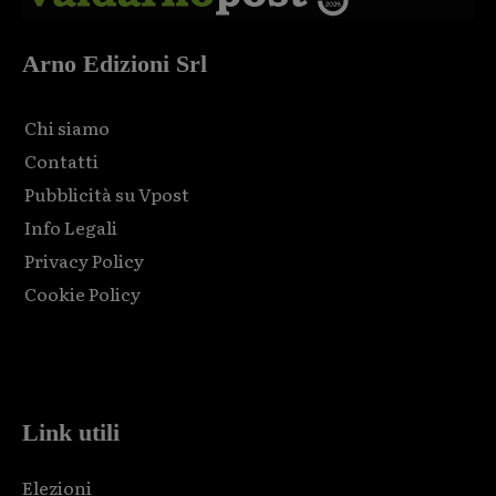
Arno Edizioni Srl
Chi siamo
Contatti
Pubblicità su Vpost
Info Legali
Privacy Policy
Cookie Policy
Html code here! Replace this with any non empty raw html
code and that's it.
Link utili
Elezioni