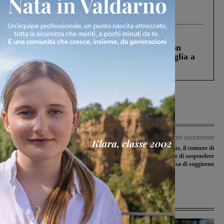
Gianni, Giulia e Franco. Lo schianto, il
processo, lo stop ai sorpassi fra tir....
Cronaca
3 Agosto 2026
Scomparso da una struttura di Castiglion
Fiorentino l’uomo che aveva ucciso la figlia a
Levane nel 2020
Articolo precedente
Articolo successivo
Sperimentazione in piazza Ficino:
Effetto coronavirus, il comune di
“Auspicabile un immediato
Laterina Pergine decide di sospendere
ripensamento da parte del vice
la tassa di soggiorno
Sindaco e di tutta la Giunta”
Ultime Notizie