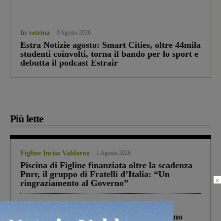
In vetrina
3 Agosto 2026
Estra Notizie agosto: Smart Cities, oltre 44mila
studenti coinvolti, torna il bando per lo sport e
debutta il podcast Estrair
Più lette
Figline Incisa Valdarno
1 Agosto 2026
Piscina di Figline finanziata oltre la scadenza
Pnrr, il gruppo di Fratelli d’Italia: “Un
×
ringraziamento al Governo”
Cronaca
4 Agosto 2026
Un anno fa la strage in A1 in cui morirono