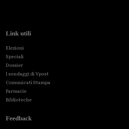
Html code here! Replace this with any non empty raw html
code and that's it.
Link utili
Elezioni
Speciali
Dossier
I sondaggi di Vpost
Comunicati Stampa
Farmacie
Biblioteche
Feedback