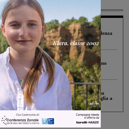
Più lette
Figline Incisa Valdarno
1 Agosto 2026
Piscina di Figline finanziata oltre la scadenza
Pnrr, il gruppo di Fratelli d’Italia: “Un
ringraziamento al Governo”
Cronaca
4 Agosto 2026
Un anno fa la strage in A1 in cui morirono
Gianni, Giulia e Franco. Lo schianto, il
processo, lo stop ai sorpassi fra tir....
Cronaca
3 Agosto 2026
Scomparso da una struttura di Castiglion
Fiorentino l’uomo che aveva ucciso la figlia a
Levane nel 2020