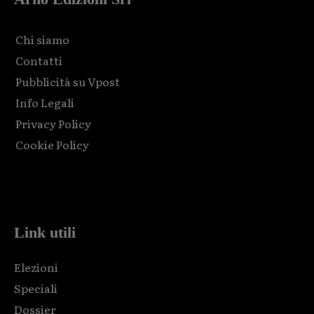
Chi siamo
Contatti
Pubblicità su Vpost
Info Legali
Privacy Policy
Cookie Policy
Html code here! Replace this with any non empty raw html
code and that's it.
Link utili
Elezioni
Speciali
Dossier