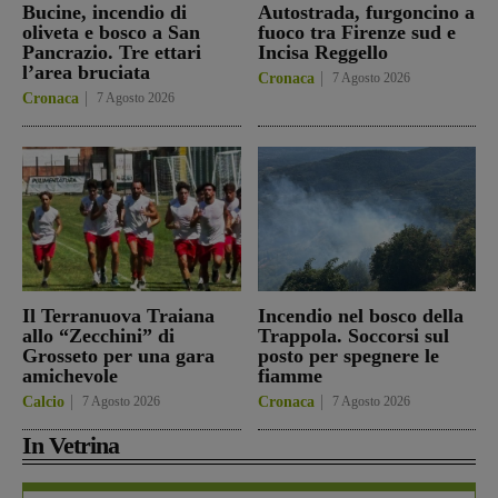
Bucine, incendio di
Autostrada, furgoncino a
oliveta e bosco a San
fuoco tra Firenze sud e
Pancrazio. Tre ettari
Incisa Reggello
l’area bruciata
Cronaca
7 Agosto 2026
Cronaca
7 Agosto 2026
Il Terranuova Traiana
Incendio nel bosco della
allo “Zecchini” di
Trappola. Soccorsi sul
Grosseto per una gara
posto per spegnere le
amichevole
fiamme
Calcio
7 Agosto 2026
Cronaca
7 Agosto 2026
In Vetrina