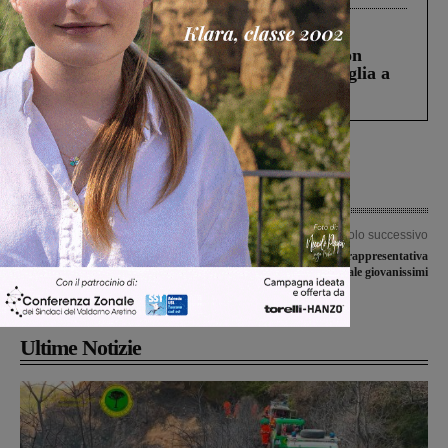
Cronaca
3 Agosto 2026
Scomparso da una struttura di Castiglion
Fiorentino l’uomo che aveva ucciso la figlia a
Levane nel 2020
Articolo precedente
Articolo successivo
Due guasti tecnici in mattinata creano
Tre aquilotti per la rappresentativa
il caos: 18 treni regionali accumulano
regionale giovanissimi
ritardi fino a 40 minuti
Ultime Notizie