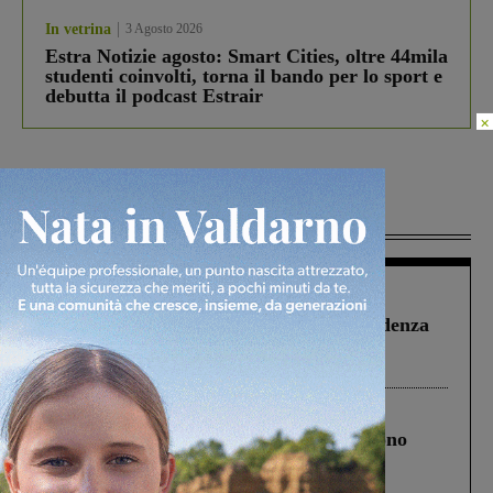
In vetrina
3 Agosto 2026
Estra Notizie agosto: Smart Cities, oltre 44mila
studenti coinvolti, torna il bando per lo sport e
debutta il podcast Estrair
×
Più lette
Figline Incisa Valdarno
1 Agosto 2026
Piscina di Figline finanziata oltre la scadenza
Pnrr, il gruppo di Fratelli d’Italia: “Un
ringraziamento al Governo”
Cronaca
4 Agosto 2026
Un anno fa la strage in A1 in cui morirono
Gianni, Giulia e Franco. Lo schianto, il
processo, lo stop ai sorpassi fra tir....