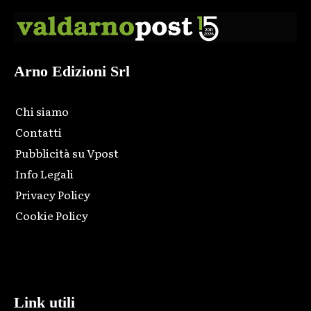
Arno Edizioni Srl
Chi siamo
Contatti
Pubblicità su Vpost
Info Legali
Privacy Policy
Cookie Policy
Html code here! Replace this with any non empty raw html
code and that's it.
Link utili