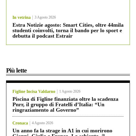
In vetrina
3 Agosto 2026
Estra Notizie agosto: Smart Cities, oltre 44mila
studenti coinvolti, torna il bando per lo sport e
debutta il podcast Estrair
Più lette
Figline Incisa Valdarno
1 Agosto 2026
Piscina di Figline finanziata oltre la scadenza
Pnrr, il gruppo di Fratelli d’Italia: “Un
ringraziamento al Governo”
Cronaca
4 Agosto 2026
Un anno fa la strage in A1 in cui morirono
Gianni, Giulia e Franco. Lo schianto, il