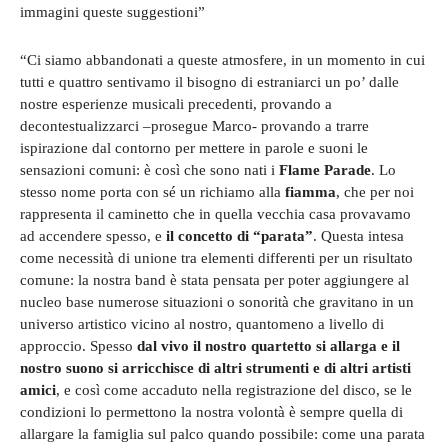
immagini queste suggestioni”
“Ci siamo abbandonati a queste atmosfere, in un momento in cui
tutti e quattro sentivamo il bisogno di estraniarci un po’ dalle
nostre esperienze musicali precedenti, provando a
decontestualizzarci –prosegue Marco- provando a trarre
ispirazione dal contorno per mettere in parole e suoni le
sensazioni comuni: è così che sono nati i
Flame Parade
. Lo
stesso nome porta con sé un richiamo alla
fiamma
, che per noi
rappresenta il caminetto che in quella vecchia casa provavamo
ad accendere spesso, e
il concetto di “parata”
. Questa intesa
come necessità di unione tra elementi differenti per un risultato
comune: la nostra band è stata pensata per poter aggiungere al
nucleo base numerose situazioni o sonorità che gravitano in un
universo artistico vicino al nostro, quantomeno a livello di
approccio. Spesso
dal vivo il nostro quartetto si allarga e il
nostro suono si arricchisce di altri strumenti e di altri artisti
amici
, e così come accaduto nella registrazione del disco, se le
condizioni lo permettono la nostra volontà è sempre quella di
allargare la famiglia sul palco quando possibile: come una parata