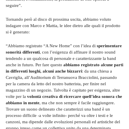
seguire”.
Tornando però al disco di prossima uscita, abbiamo voluto
indagare con Marco e Mattia, le idee dietro alle quali il prodotto
si è generato:
“Abbiamo registrato “A New Home” con l’idea di
sperimentare
sonorità differenti
, con l’esigenza di affinare il nostro sound
tendendo a un qualcosa di personale e caratterizzante la band
anche in futuro. Per fare questo
abbiamo registrato alcune parti
in differenti luoghi, alcuni anche bizzarri
: da una chiesa a
Cavriglia, all’Auditorium di Terranuova Bracciolini, passando
per la camera da letto del nostro batterista, per finire nel
magazzino di un negozio. Talvolta è capitato per esigenza, altre
volte per la
volontà creativa di ricercare quell’idea sonora che
abbiamo in mente
, ma che non sempre è facile raggiungere.
Trovare un suono delineato che caratterizzi una band è un
processo difficile -a volte infinito- perché va oltre i testi e le
canzoni, ma dipende dalle evoluzioni personali ed artistiche del
gruppo inteso come un collettivo unito da una determinata