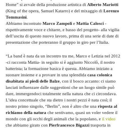
Home” si avvale della produzione artistica di
Alberto Mariotti
(King of the opera, Samuel Katarro) e del mixaggio di
Lorenzo
Tommasini
.
Abbiamo incontrato
Marco Zampoli
e
Mattia Calosci
-
rispettivamente voce e chitarre, e basso del progetto- alla vigilia
dell’uscita di questo nuovo lavoro, prima di una serie di date di
presentazione che porteranno il gruppo in giro per l’Italia.
“La band è nata da un incontro tra me, Marco e Letizia nel 2012
-ci racconta Mattia- in seguito si è aggiunto Niccolò, il nostro
batterista; la formazione basica è questa. Abbiamo iniziato a
suonare insieme e a provare in una splendida
casa colonica
disabitata ai piedi delle Balze
, con il bosco accanto: ci siamo
lasciati influenzare dalle suggestioni che un luogo simile può
dare, immergendoci totalmente nella natura che ci circondava.
L’idea concettuale che sta dietro i nostri pezzi è nata così; il
nostro primo singolo, “Berlin”, non è altro che una
risposta al
richiamo della natura
che sentivamo, quasi un voler vedere il
mondo con gli occhi degli animali che la popolano, e
il video
che abbiamo girato con
Pierfrancesco Bigazzi
trasporta in