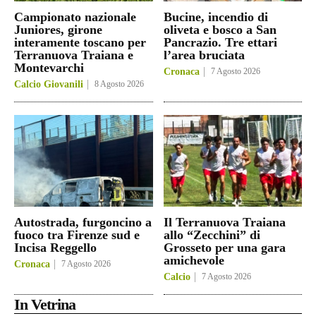
Campionato nazionale
Bucine, incendio di
Juniores, girone
oliveta e bosco a San
interamente toscano per
Pancrazio. Tre ettari
Terranuova Traiana e
l’area bruciata
Montevarchi
Cronaca
7 Agosto 2026
Calcio Giovanili
8 Agosto 2026
Autostrada, furgoncino a
Il Terranuova Traiana
fuoco tra Firenze sud e
allo “Zecchini” di
Incisa Reggello
Grosseto per una gara
amichevole
Cronaca
7 Agosto 2026
Calcio
7 Agosto 2026
In Vetrina