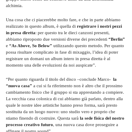
alchimia.
Una cosa che ci piacerebbe molto fare, e che in parte abbiamo
realizzato in questo album, è quella di
registrare i nostri pezzi
in presa diretta
: per questo tra le dieci canzoni presenti,
abbiamo riproposto due versioni diverse dei precedenti
“Berlin”
e
“As Above, So Below”
utilizzando questo metodo. Per quanto
possa risultare complicato in fase di mixaggio, l’idea di poter
registrare un domani un album intero in presa diretta è al
momento una delle evoluzioni da noi auspicate”.
“Per quanto riguarda il titolo del disco –conclude Marco-
la
“nuova casa”
a cui si fa riferimento non è altro che il prossimo
cambiamento fisico che il gruppo si sta apprestando a compiere.
La vecchia casa colonica di cui abbiamo già parlato, dentro alla
quale le nostre idee artistiche hanno preso forma, sarà presto
sostituita da un luogo nuovo: uno studio vero e proprio che
stiamo finendo di costruire. Questa sarà
la sede fisica del nostro
processo creativo futuro
, una nuova casa dove proseguire a
affinare il nostro sound”.