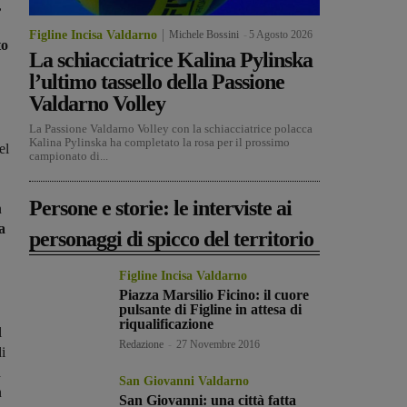
,
Figline Incisa Valdarno
Michele Bossini
-
5 Agosto 2026
to
La schiacciatrice Kalina Pylinska
l’ultimo tassello della Passione
Valdarno Volley
La Passione Valdarno Volley con la schiacciatrice polacca
Kalina Pylinska ha completato la rosa per il prossimo
el
campionato di...
Persone e storie: le interviste ai
n
a
personaggi di spicco del territorio
Figline Incisa Valdarno
Piazza Marsilio Ficino: il cuore
pulsante di Figline in attesa di
riqualificazione
l
Redazione
-
27 Novembre 2016
i
a
San Giovanni Valdarno
n
San Giovanni: una città fatta