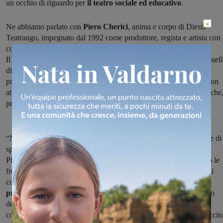
un occhio di riguardo per
il teatro sociale ed educativo
.
×
Ne abbiamo parlato con
Piero Cherici
, anima e corpo di Diesis
Teatrango, impegnato dal 1992 come produttore, regista e artista con 
compagnia.
Il tema della stagione in avvio è
“Visioni Multiple”
; l'obiettivo, quel
di un progetto culturale promotore del “vedere” il teatro in una
prospettiva di offerta qualificata, e del “creare” teatro e teatralità con
attenzione alle poetiche d'autore e in relazione con drammaturgie che
professionalmente nascono nel “teatro di comunità”.
“Non è sicuramente facile trovare una linea conduttrice a una serie di
spettacoli programmati per un’intera stagione teatrale” ci racconta
Piero. “Indubbiamente un teatro come quello di Bucine, malgrado le
frequentazioni esterne, può risultare un teatro periferico a livello di
coinvolgimento: per questo la
possibilità di offrire una
programmazione differenziata a livello di linguaggi
–all’interno
della quale si può trovare dalla musica alla prosa, fino al teatro
contemporaneo, convivendo con momenti pensati per grandi e piccin