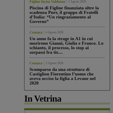
Figline Incisa Valdarno
1 Agosto 2026
Piscina di Figline finanziata oltre la
scadenza Pnrr, il gruppo di Fratelli
d’Italia: “Un ringraziamento al
Governo”
Cronaca
4 Agosto 2026
Un anno fa la strage in A1 in cui
morirono Gianni, Giulia e Franco. Lo
schianto, il processo, lo stop ai
sorpassi fra tir....
Cronaca
3 Agosto 2026
Scomparso da una struttura di
Castiglion Fiorentino l’uomo che
aveva ucciso la figlia a Levane nel
2020
In Vetrina