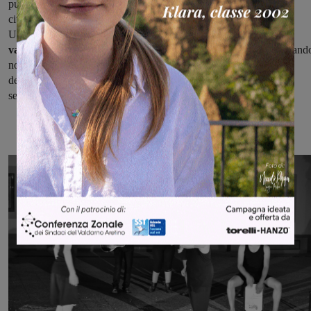
può
favorire l’interesse e la fruizione
, anche per quella parte di
cittadinanza che non è abituata a frequentare uno spazio teatrale.
Un’offerta multipla, appunto,
cercando di mediare tra qualità,
varietà delle proposte e accessibilità delle stesse
. Non dimenticand
nomi di cartello conosciuti a livello nazionale, come Pasotti, ma
destinando anche spazi a realtà del territorio qualitativamente non
seconde a nessuno, come nelle
“Proposte dal Territorio”
.