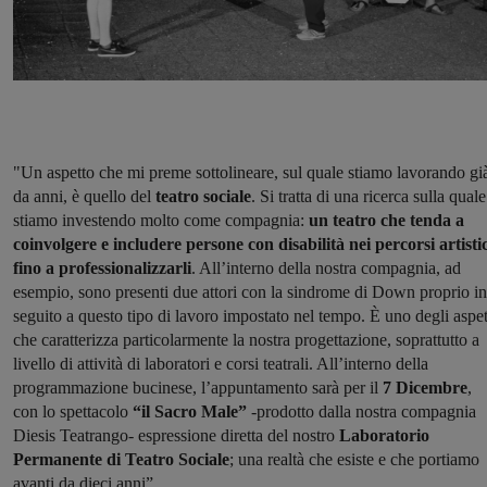
"Un aspetto che mi preme sottolineare, sul quale stiamo lavorando gi
da anni, è quello del
teatro sociale
. Si tratta di una ricerca sulla quale
stiamo investendo molto come compagnia:
un teatro che tenda a
coinvolgere e includere persone con disabilità nei percorsi artistic
fino a professionalizzarli
. All’interno della nostra compagnia, ad
esempio, sono presenti due attori con la sindrome di Down proprio in
seguito a questo tipo di lavoro impostato nel tempo. È uno degli aspet
che caratterizza particolarmente la nostra progettazione, soprattutto a
livello di attività di laboratori e corsi teatrali. All’interno della
programmazione bucinese, l’appuntamento sarà per il
7 Dicembre
,
con lo spettacolo
“il Sacro Male”
-prodotto dalla nostra compagnia
Diesis Teatrango- espressione diretta del nostro
Laboratorio
Permanente di Teatro Sociale
; una realtà che esiste e che portiamo
avanti da dieci anni”.