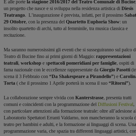
È alle porte
la stagione 2016/2017 del Teatro Comunale di Bucine
un progetto che nasce e si sviluppa nella residenza artistica di
Diesis
Teatrango
. L’inaugurazione è prevista, infatti, per il prossimo
Saba
29 Ottobre
, con la presenza del
Quartetto Euphoria Show
: un
insolito quartetto di archi, tutto al femminile, tra musica classica e
recitazione.
Ma saranno numerosissimi gli eventi che si susseguiranno sul palco d
Teatro di Bucine fino ai primi giorni di Maggio:
rappresentazioni
teatrali
,
workshop
e s
pettacoli pomeridiani per famiglie
, ospiti di
fama nazionale con le eccellenze rappresentate da
Giorgio Pasotti
(i
scena il 3 Febbraio con
“Da Shakespeare a Pirandello”
) e
Carolin
Torta
( che il prossimo 1 Aprile porterà in scena il suo
“Ritorni”
).
La collaborazione sempre vivida con
Kanterstrasse
, presenta tratti
comuni e coincidenti con la programmazione del
Diffusioni Festival
,
con particolare attenzioni alla formazione teatrale: oltre all’adesione a
Laboratorio Spettatori Erranti Valdarno, non mancheranno la scuola d
teatro per bambini e adulti, e la formazione ai linguaggi di scena. Un
programmazione varia, che spazia tra differenti linguaggi artistici, co