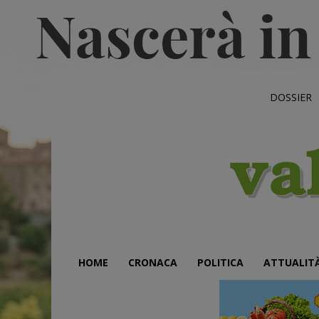
DOSSIER
HOME
CRONACA
POLITICA
ATTUALIT