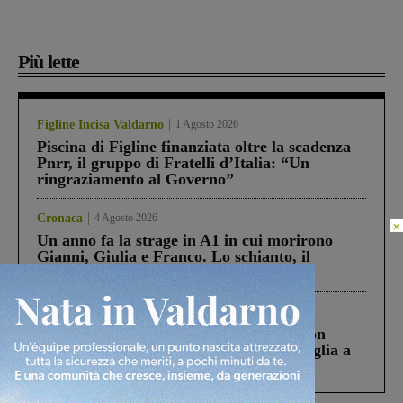
Più lette
Figline Incisa Valdarno
1 Agosto 2026
Piscina di Figline finanziata oltre la scadenza
Pnrr, il gruppo di Fratelli d’Italia: “Un
ringraziamento al Governo”
Cronaca
4 Agosto 2026
×
Un anno fa la strage in A1 in cui morirono
Gianni, Giulia e Franco. Lo schianto, il
processo, lo stop ai sorpassi fra tir....
Cronaca
3 Agosto 2026
Scomparso da una struttura di Castiglion
Fiorentino l’uomo che aveva ucciso la figlia a
Levane nel 2020