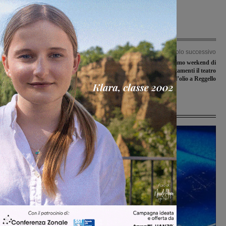
Articolo precedente
Articolo successivo
Le “Visioni Multiple” del Teatro
Gli eventi dell’ultimo weekend di
Comunale di Bucine
ottobre: tra gli appuntamenti il teatro
e la Rassegna dell’olio a Reggello
Ultime Notizie