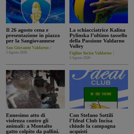
Il 26 agosto cena e
La schiacciatrice Kalina
presentazione in piazza
Pylinska l’ultimo tassello
per la Sangiovannese
della Passione Valdarno
Volley
San Giovanni Valdarno
5 Agosto 2026
Figline Incisa Valdarno
5 Agosto 2026
Ennesimo atto di
Con Stefano Sottili
violenza contro gli
l’Ideal Club Incisa
animali: a Montalto
chiude la campagna
gatto colpito da pallini.
acquisti