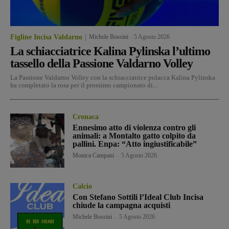
Figline Incisa Valdarno
Michele Bossini
-
5 Agosto 2026
La schiacciatrice Kalina Pylinska l’ultimo
tassello della Passione Valdarno Volley
La Passione Valdarno Volley con la schiacciatrice polacca Kalina Pylinska
ha completato la rosa per il prossimo campionato di...
Cronaca
Ennesimo atto di violenza contro gli
animali: a Montalto gatto colpito da
pallini. Enpa: “Atto ingiustificabile”
Monica Campani
-
5 Agosto 2026
Calcio
Con Stefano Sottili l’Ideal Club Incisa
chiude la campagna acquisti
Michele Bossini
-
5 Agosto 2026