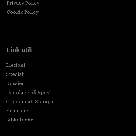
Privacy Policy
Cookie Policy
Html code here! Replace this with any non empty raw html
code and that's it.
Link utili
Elezioni
Speciali
Dossier
I sondaggi di Vpost
Comunicati Stampa
Farmacie
Biblioteche