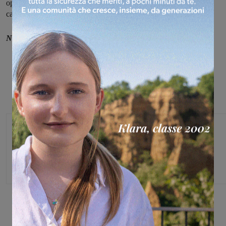
operazioni di soccorso. Sul posto i vigili del fuoco di Firenze, i
carabinieri, i volontari delle varie associazioni.
Notizia in aggiornamento
Monica Campani
Direttore
Share