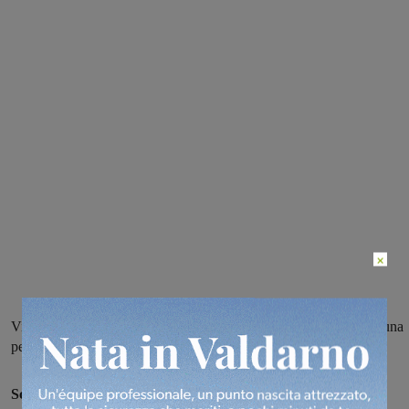
×
Vigili del fuoco di Firenze e macchina dei soccorsi in azione per una
persona dispersa in Pian di Melosa
Scompare un uomo in Pian di Melosa a Reggello.
Attive le