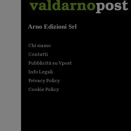
Arno Edizioni Srl
Chi siamo
Contatti
Pubblicità su Vpost
Info Legali
Privacy Policy
Cookie Policy
Html code here! Replace this with any non empty raw
html code and that's it.