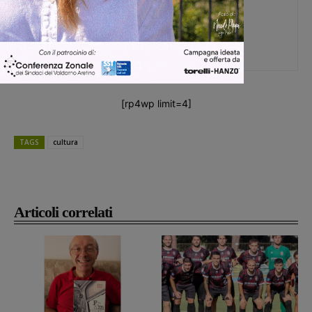
Alessia Baccani
Trappole per catturare uccelli
[rp4wp limit=4]
TAGS
cultura
Articoli correlati