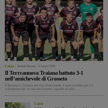
Calcio
Michele Bossini
-
8 Agosto 2026
Il Terrranuova Traiana battuto 3-1
nell’amichevole di Grosseto
Il Terranuova Traiana, pur non demeritando, è stata sconfitto per 3-1
nell'amichevole in casa del Grosseto, squadra di serie...
Calcio