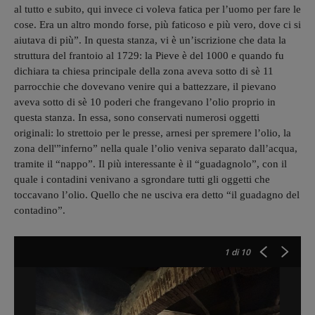
al tutto e subito, qui invece ci voleva fatica per l’uomo per fare le
cose. Era un altro mondo forse, più faticoso e più vero, dove ci si
aiutava di più”. In questa stanza, vi è un’iscrizione che data la
struttura del frantoio al 1729: la Pieve è del 1000 e quando fu
Macina a mano del grano
dichiara ta chiesa principale della zona aveva sotto di sè 11
parrocchie che dovevano venire qui a battezzare, il pievano
aveva sotto di sè 10 poderi che frangevano l’olio proprio in
questa stanza. In essa, sono conservati numerosi oggetti
originali: lo strettoio per le presse, arnesi per spremere l’olio, la
zona dell'”inferno” nella quale l’olio veniva separato dall’acqua,
tramite il “nappo”. Il più interessante è il “guadagnolo”, con il
quale i contadini venivano a sgrondare tutti gli oggetti che
toccavano l’olio. Quello che ne usciva era detto “il guadagno del
contadino”.
1
di 10