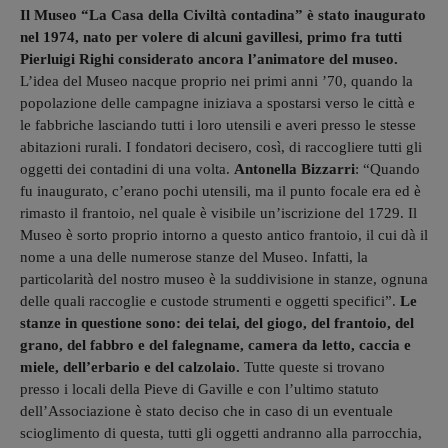
Il Museo “La Casa della Civiltà contadina” è stato inaugurato
nel 1974, nato per volere di alcuni gavillesi, primo fra tutti
Pierluigi Righi considerato ancora l’animatore del museo.
L’idea del Museo nacque proprio nei primi anni ’70, quando la
popolazione delle campagne iniziava a spostarsi verso le città e
le fabbriche lasciando tutti i loro utensili e averi presso le stesse
abitazioni rurali. I fondatori decisero, così, di raccogliere tutti gli
oggetti dei contadini di una volta.
Antonella Bizzarri
: “Quando
fu inaugurato, c’erano pochi utensili, ma il punto focale era ed è
rimasto il frantoio, nel quale è visibile un’iscrizione del 1729. Il
Museo è sorto proprio intorno a questo antico frantoio, il cui dà il
nome a una delle numerose stanze del Museo. Infatti, la
particolarità del nostro museo è la suddivisione in stanze, ognuna
delle quali raccoglie e custode strumenti e oggetti specifici”.
Le
stanze in questione sono: dei telai, del giogo, del frantoio, del
grano, del fabbro e del falegname, camera da letto, caccia e
miele, dell’erbario e del calzolaio.
Tutte queste si trovano
presso i locali della Pieve di Gaville e con l’ultimo statuto
dell’Associazione è stato deciso che in caso di un eventuale
scioglimento di questa, tutti gli oggetti andranno alla parrocchia,