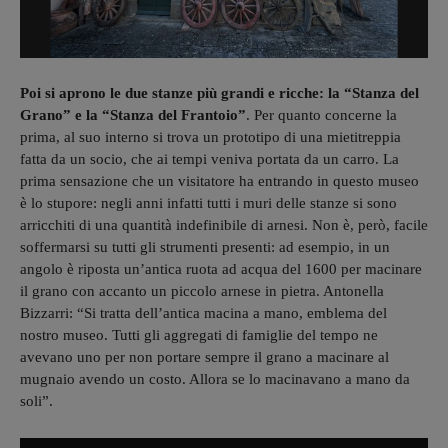
Poi si aprono le due stanze più grandi e ricche: la “Stanza del
Grano” e la “Stanza del Frantoio”
. Per quanto concerne la
prima, al suo interno si trova un prototipo di una mietitreppia
fatta da un socio, che ai tempi veniva portata da un carro. La
prima sensazione che un visitatore ha entrando in questo museo
è lo stupore: negli anni infatti tutti i muri delle stanze si sono
arricchiti di una quantità indefinibile di arnesi. Non è, però, facile
soffermarsi su tutti gli strumenti presenti: ad esempio, in un
angolo è riposta un’antica ruota ad acqua del 1600 per macinare
il grano con accanto un piccolo arnese in pietra. Antonella
Bizzarri: “Si tratta dell’antica macina a mano, emblema del
nostro museo. Tutti gli aggregati di famiglie del tempo ne
avevano uno per non portare sempre il grano a macinare al
mugnaio avendo un costo. Allora se lo macinavano a mano da
soli”.