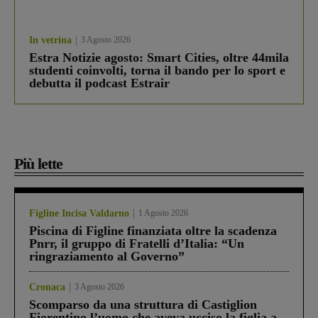
In vetrina
3 Agosto 2026
Estra Notizie agosto: Smart Cities, oltre 44mila
studenti coinvolti, torna il bando per lo sport e
debutta il podcast Estrair
Più lette
Figline Incisa Valdarno
1 Agosto 2026
Piscina di Figline finanziata oltre la scadenza
Pnrr, il gruppo di Fratelli d’Italia: “Un
ringraziamento al Governo”
Cronaca
3 Agosto 2026
Scomparso da una struttura di Castiglion
Fiorentino l’uomo che aveva ucciso la figlia a