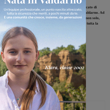
La casa della civiltà contadina è un bellissimo spaccato di
tempo, capace di far respirare la storia vera del Valdarno. Ad
oggi, è meta di numerose scolaresche della zona e non solo,
con la speranza di farsi conoscere sempre di più in tutta la
Regione.
Antiche macchine per togliere il miele dai mielari