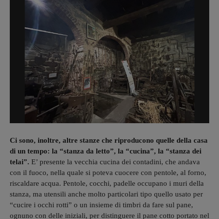
Ci sono, inoltre, altre stanze che riproducono quelle della casa
di un tempo: la “stanza da letto”, la “cucina”, la “stanza dei
telai”.
E’ presente la vecchia cucina dei contadini, che andava
con il fuoco, nella quale si poteva cuocere con pentole, al forno,
riscaldare acqua. Pentole, cocchi, padelle occupano i muri della
stanza, ma utensili anche molto particolari tipo quello usato per
“cucire i occhi rotti” o un insieme di timbri da fare sul pane,
ognuno con delle iniziali, per distinguere il pane cotto portato nel