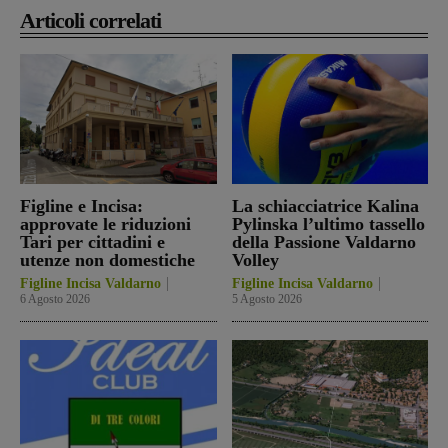
Articoli correlati
Figline e Incisa:
La schiacciatrice Kalina
approvate le riduzioni
Pylinska l’ultimo tassello
Tari per cittadini e
della Passione Valdarno
utenze non domestiche
Volley
Figline Incisa Valdarno
Figline Incisa Valdarno
6 Agosto 2026
5 Agosto 2026