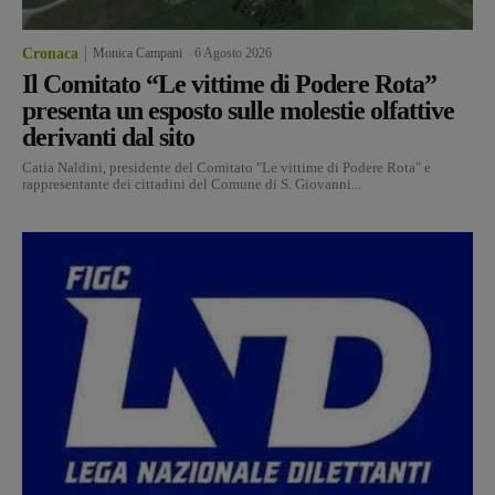
Cronaca
Monica Campani
-
6 Agosto 2026
Il Comitato “Le vittime di Podere Rota”
presenta un esposto sulle molestie olfattive
derivanti dal sito
Catia Naldini, presidente del Comitato "Le vittime di Podere Rota" e
rappresentante dei cittadini del Comune di S. Giovanni...