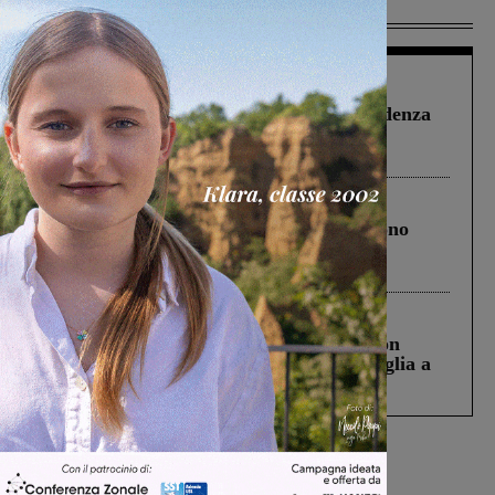
Più lette
Figline Incisa Valdarno
1 Agosto 2026
Piscina di Figline finanziata oltre la scadenza
Pnrr, il gruppo di Fratelli d’Italia: “Un
ringraziamento al Governo”
Cronaca
4 Agosto 2026
Un anno fa la strage in A1 in cui morirono
Gianni, Giulia e Franco. Lo schianto, il
processo, lo stop ai sorpassi fra tir....
Cronaca
3 Agosto 2026
Scomparso da una struttura di Castiglion
Fiorentino l’uomo che aveva ucciso la figlia a
Levane nel 2020