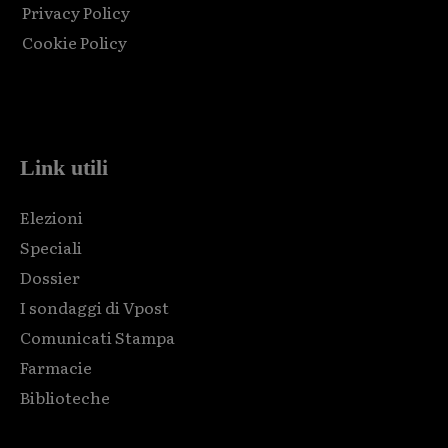
Privacy Policy
Cookie Policy
Html code here! Replace this with any non empty raw html
code and that's it.
Link utili
Elezioni
Speciali
Dossier
I sondaggi di Vpost
Comunicati Stampa
Farmacie
Biblioteche